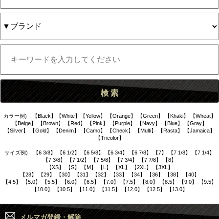
カラー例) 【Black】【White】【Yellow】 【Orange】 【Green】 【Khaki】 【Wheat】
【Beige】 【Brown】 【Red】 【Pink】 【Purple】 【Navy】 【Blue】 【Gray】
【Silver】 【Gold】 【Denim】 【Camo】 【Check】 【Multi】 【Rasta】 【Jamaica】
【Tricolor】
サイズ例) 【6 3/8】 【6 1/2】 【6 5/8】 【6 3/4】 【6 7/8】 【7】 【7 1/8】 【7 1/4】
【7 3/8】 【7 1/2】 【7 5/8】 【7 3/4】 【7 7/8】 【8】
【XS】 【S】 【M】 【L】 【XL】 【2XL】 【3XL】
【28】 【29】 【30】 【31】 【32】 【33】 【34】 【36】 【38】 【40】
【4.5】 【5.0】 【5.5】 【6.0】 【6.5】 【7.0】 【7.5】 【8.0】 【8.5】 【9.0】 【9.5】
【10.0】 【10.5】 【11.0】 【11.5】 【12.0】 【12.5】 【13.0】
メルマガ登録・解除