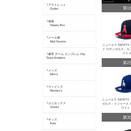
└アウトレット
第1
Outlet
└福袋
Happy Box
└メール便
Mail Service
ニューエラ 59FIFT
ド ロサンゼルス・エ
イト 
└都市 チーム エンブレム City
Team Emblem
第2
└メンズ
Men's
└ウィメンズ
Women's
ニューエラ 59FIFT
└ユニセックス
ゼルス・ドジャース 
Unisex
ワイト 
第3
└キッズ
Kids