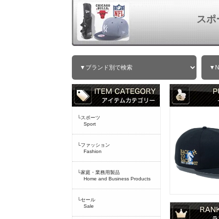
スポ
└スポーツ
Sport
└ファッション
Fashion
└家庭・業務用製品
Home and Business Products
└セール
Sale