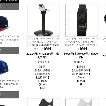
位
Y MLBオンフィール
ソケットモバイル S700/D700
ソケットモバイル 7/600/700シ
ソ
ンゼルス オルタネ
シリーズ用 ハンズフリースタ
リーズ用 ベルトクリップ付き
リ
1個
ンド QX Stand AC4076-1538
ホルスター AC4131-1829 ブラ
ブラック
ック
位
20,114円(本体18,286円、税
9,900円(本体9,000円、税900
7,
1,828円)
円)
182ポイント
90ポイント
【新品】
【新品】
【代金引換不可】
【代金引換不可】
【日時指定不可】
【日時指定不可】
【送料無料】
【Black】
Y トラッカー ロサン
【Black】
【Free】
ダークロイヤル ホ
【Free】
【秋】
1個
【秋】
位