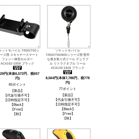
ケットモバイル 7/600/700シ
ソケットモバイル
ーズ用 スキャナースマート
7/600/700/800シリーズ用 堅牢
フォン一体型ホルダー
な巻き取り式リール デュラブ
AC4162-1959 ブラック
ル リトラクタブル リール
AC4130-1828 ブラック
229円(本体6,572円、税657
8,564円(本体7,786円、税778
円)
円)
65ポイント
77ポイント
【新品】
【新品】
【代金引換不可】
【代金引換不可】
【日時指定不可】
【日時指定不可】
【Black】
【Black】
【Free】
【Free】
【秋】
【秋】