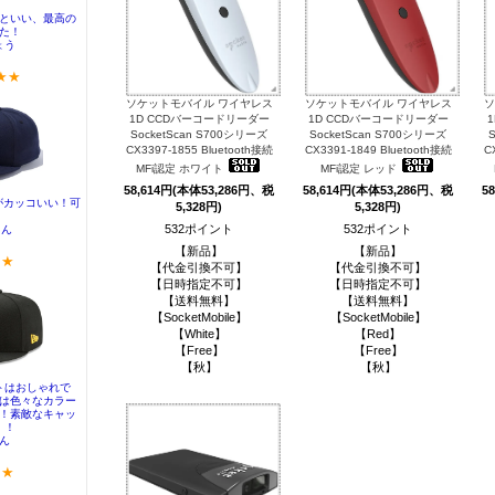
ソケットモバイル ワイヤレス
ソケットモバイル ワイヤレス
ソ
1D CCDバーコードリーダー
1D CCDバーコードリーダー
SocketScan S700シリーズ
SocketScan S700シリーズ
CX3397-1855 Bluetooth接続
CX3391-1849 Bluetooth接続
C
MFi認定 ホワイト
MFi認定 レッド
58,614円(本体53,286円、税
58,614円(本体53,286円、税
5
5,328円)
5,328円)
532ポイント
532ポイント
【新品】
【新品】
【代金引換不可】
【代金引換不可】
【日時指定不可】
【日時指定不可】
【送料無料】
【送料無料】
【SocketMobile】
【SocketMobile】
【White】
【Red】
【Free】
【Free】
【秋】
【秋】