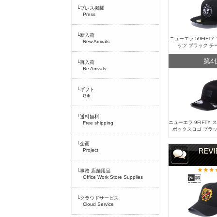
└プレス掲載
Press
└新入荷
ニューエラ 59FIFT
New Arrivals
ッツ ブラック チ
第4
└再入荷
Re Arrivals
└ギフト
Gift
└送料無料
ニューエラ 9FIFTY
Free shipping
ボックスロゴ ブラッ
└企画
Project
└事務 店舗用品
Office Work Store Supplies
└クラウドサービス
Cloud Service