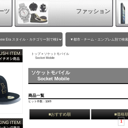
ーツ
ファッション
トップ
>
ソケットモバイル
Socket Mobile
ソケットモバイル
Socket Mobile
商品一覧
ヒット件数：
13
件
■おすすめ順
■価格
1