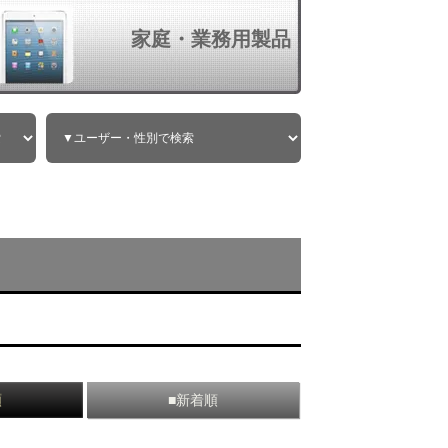
家庭・業務用製品
順
■新着順