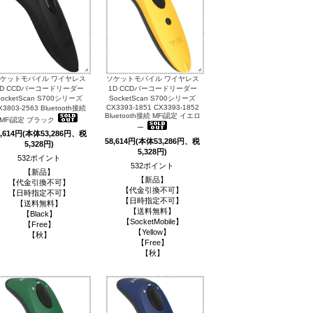
ケットモバイル ワイヤレス
ソケットモバイル ワイヤレス
1D CCDバーコードリーダー
1D CCDバーコードリーダー
SocketScan S700シリーズ
SocketScan S700シリーズ
CX3393-1851 CX3393-1852
X3803-2563 Bluetooth接続
Bluetooth接続 MFi認定 イエロ
MFi認定 ブラック
ー
8,614円(本体53,286円、税
58,614円(本体53,286円、税
5,328円)
5,328円)
532ポイント
532ポイント
【新品】
【新品】
【代金引換不可】
【代金引換不可】
【日時指定不可】
【日時指定不可】
【送料無料】
【送料無料】
【Black】
【SocketMobile】
【Free】
【Yellow】
【秋】
【Free】
【秋】