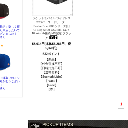
ソケットモバイル ワイヤレス
CCDバーコードリーダー
SocketScan800シリーズ(旧
CHS8) S800 CX2881-1476
Bluetooth接続 MFi認定 ブラッ
ク
58,614円(本体53,286円、税
5,328円)
532ポイント
【新品】
【代金引換不可】
【日時指定不可】
【送料無料】
【SocketMobile】
【Black】
【Free】
【春】
1