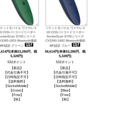
ケットモバイル ワイヤレス
ソケットモバイル ワイヤレス
1D CCDバーコードリーダー
1D CCDバーコードリーダー
SocketScan S700シリーズ
SocketScan S700シリーズ
X3395-1853 Bluetooth接続
CX3360-1682 Bluetooth接続
MFi認定 グリーン
MFi認定 ブルー
8,614円(本体53,286円、税
58,614円(本体53,286円、税
5,328円)
5,328円)
532ポイント
532ポイント
【新品】
【新品】
【代金引換不可】
【代金引換不可】
【日時指定不可】
【日時指定不可】
【送料無料】
【送料無料】
【SocketMobile】
【SocketMobile】
【Green】
【Blue】
【Free】
【Free】
【秋】
【秋】