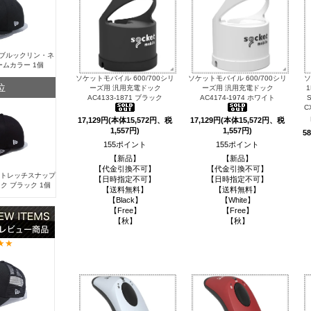
Y ブルックリン・ネ
ームカラー 1個
ソケットモバイル 600/700シリ
ソケットモバイル 600/700シリ
ソ
位
ーズ用 汎用充電ドック
ーズ用 汎用充電ドック
AC4133-1871 ブラック
AC4174-1974 ホワイト
C
17,129円(本体15,572円、税
17,129円(本体15,572円、税
1,557円)
1,557円)
5
155ポイント
155ポイント
【新品】
【新品】
【代金引換不可】
【代金引換不可】
 ストレッチスナップ
【日時指定不可】
【日時指定不可】
ク ブラック 1個
【送料無料】
【送料無料】
【Black】
【White】
【Free】
【Free】
【秋】
【秋】