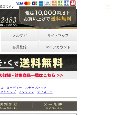
4件
0件
メルマガ
サイトマップ
会員登録
マイアカウント
ッズ
ヌーディー
スナップバック
ークキャップ
スタジャン
ディズニー