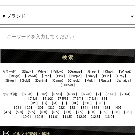
カラー例) 【Black】【White】【Yellow】 【Orange】 【Green】 【Khaki】 【Wheat】
【Beige】 【Brown】 【Red】 【Pink】 【Purple】 【Navy】 【Blue】 【Gray】
【Silver】 【Gold】 【Denim】 【Camo】 【Check】 【Multi】 【Rasta】 【Jamaica】
【Tricolor】
サイズ例) 【6 3/8】 【6 1/2】 【6 5/8】 【6 3/4】 【6 7/8】 【7】 【7 1/8】 【7 1/4】
【7 3/8】 【7 1/2】 【7 5/8】 【7 3/4】 【7 7/8】 【8】
【XS】 【S】 【M】 【L】 【XL】 【2XL】 【3XL】
【28】 【29】 【30】 【31】 【32】 【33】 【34】 【36】 【38】 【40】
【4.5】 【5.0】 【5.5】 【6.0】 【6.5】 【7.0】 【7.5】 【8.0】 【8.5】 【9.0】 【9.5】
【10.0】 【10.5】 【11.0】 【11.5】 【12.0】 【12.5】 【13.0】
メルマガ登録・解除