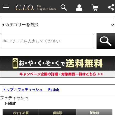
toggle
navigation
トップ
>
フェティッシュ
Fetish
フェティッシュ
Fetish
おすすめ順
価格順
新着順