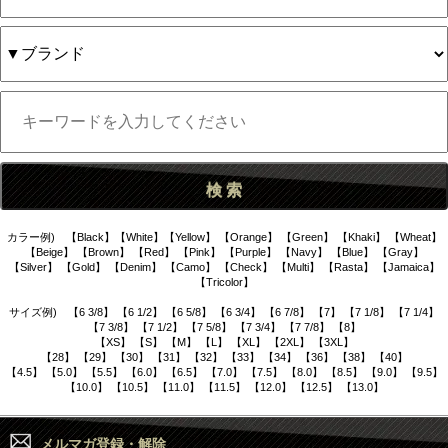
カラー例) 【Black】【White】【Yellow】 【Orange】 【Green】 【Khaki】 【Wheat】
【Beige】 【Brown】 【Red】 【Pink】 【Purple】 【Navy】 【Blue】 【Gray】
【Silver】 【Gold】 【Denim】 【Camo】 【Check】 【Multi】 【Rasta】 【Jamaica】
【Tricolor】
サイズ例) 【6 3/8】 【6 1/2】 【6 5/8】 【6 3/4】 【6 7/8】 【7】 【7 1/8】 【7 1/4】
【7 3/8】 【7 1/2】 【7 5/8】 【7 3/4】 【7 7/8】 【8】
【XS】 【S】 【M】 【L】 【XL】 【2XL】 【3XL】
【28】 【29】 【30】 【31】 【32】 【33】 【34】 【36】 【38】 【40】
【4.5】 【5.0】 【5.5】 【6.0】 【6.5】 【7.0】 【7.5】 【8.0】 【8.5】 【9.0】 【9.5】
【10.0】 【10.5】 【11.0】 【11.5】 【12.0】 【12.5】 【13.0】
メルマガ登録・解除