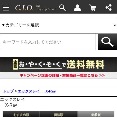
toggle
navigation
トップ
>
エックスレイ
X-Ray
エックスレイ
X-Ray
おすすめ順
価格順
新着順