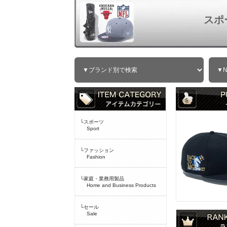
スポ
└スポーツ
Sport
└ファッション
Fashion
└家庭・業務用製品
Home and Business Products
└セール
Sale