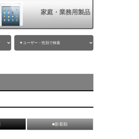
家庭・業務用製品
順
■新着順