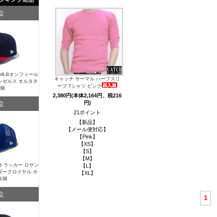
位
Y MLBオンフィール
キャッチ サーマル ハーフスリ
ンゼルス オルタネ
ーブ Tシャツ ピンク
1個
2,380円(本体2,164円、税216
位
円)
21ポイント
【新品】
【メール便対応】
【Pink】
【XS】
【S】
【M】
Y トラッカー ロサン
【L】
ダークロイヤル ホ
【XL】
1個
位
1