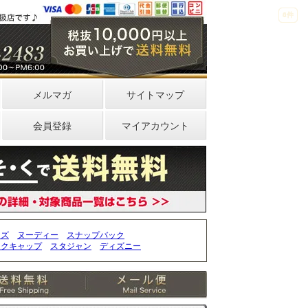
4件
0件
メルマガ
サイトマップ
会員登録
マイアカウント
ッズ
ヌーディー
スナップバック
ークキャップ
スタジャン
ディズニー