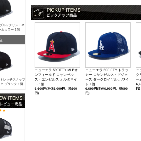
Y ブルックリン・ネ
ームカラー 1個
位
ニューエラ 59FIFTY MLBオ
ニューエラ 59FIFTY トラッ
ニ
ンフィールド ロサンゼル
カー ロサンゼルス・ドジャ
ク
ス・エンゼルス オルタネイ
ース ダークロイヤル ホワイ
ー
 ストレッチスナップ
ク ブラック 1個
ト 1個
ト 1個
6,
円)
6,600円(本体6,000円、税600
6,600円(本体6,000円、税600
円)
円)