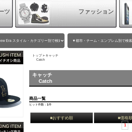
ーツ
ファッション
トップ
>
キャッチ
Catch
キャッチ
Catch
商品一覧
ヒット件数：
1
件
■おすすめ順
■価格
1