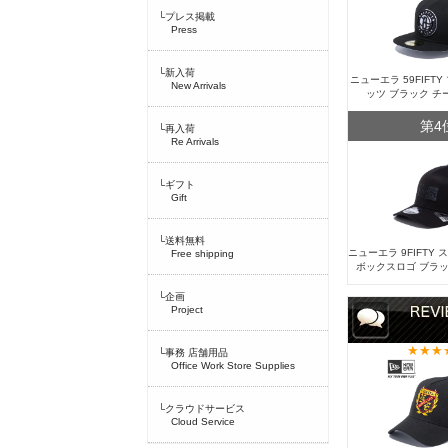
└プレス掲載
Press
└新入荷
ニューエラ 59FIFT
New Arrivals
ッツ ブラック チ
第4
└再入荷
Re Arrivals
└ギフト
Gift
└送料無料
ニューエラ 9FIFTY
Free shipping
ボックスロゴ ブラッ
└企画
Project
└事務 店舗用品
Office Work Store Supplies
└クラウドサービス
Cloud Service