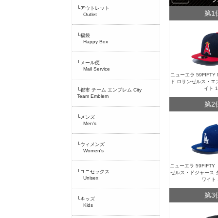
└アウトレット
第1
Outlet
└福袋
Happy Box
└メール便
Mail Service
ニューエラ 59FIFT
ド ロサンゼルス・エ
イト 
└都市 チーム エンブレム City
Team Emblem
第2
└メンズ
Men's
└ウィメンズ
Women's
ニューエラ 59FIFT
└ユニセックス
ゼルス・ドジャース 
Unisex
ワイト 
第3
└キッズ
Kids