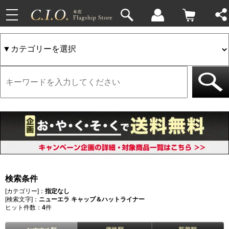
toggle
navigation
検索条件
[カテゴリー]：
指定なし
[検索文字]：
ニューエラ キャップ＆ハットライナー
ヒット件数：
4
件