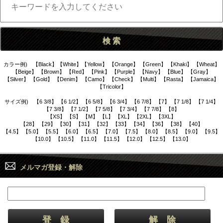
カラー例) 【Black】【White】【Yellow】 【Orange】 【Green】 【Khaki】 【Wheat】
【Beige】 【Brown】 【Red】 【Pink】 【Purple】 【Navy】 【Blue】 【Gray】
【Silver】 【Gold】 【Denim】 【Camo】 【Check】 【Multi】 【Rasta】 【Jamaica】
【Tricolor】
サイズ例) 【6 3/8】 【6 1/2】 【6 5/8】 【6 3/4】 【6 7/8】 【7】 【7 1/8】 【7 1/4】
【7 3/8】 【7 1/2】 【7 5/8】 【7 3/4】 【7 7/8】 【8】
【XS】 【S】 【M】 【L】 【XL】 【2XL】 【3XL】
【28】 【29】 【30】 【31】 【32】 【33】 【34】 【36】 【38】 【40】
【4.5】 【5.0】 【5.5】 【6.0】 【6.5】 【7.0】 【7.5】 【8.0】 【8.5】 【9.0】 【9.5】
【10.0】 【10.5】 【11.0】 【11.5】 【12.0】 【12.5】 【13.0】
メルマガ登録・解除