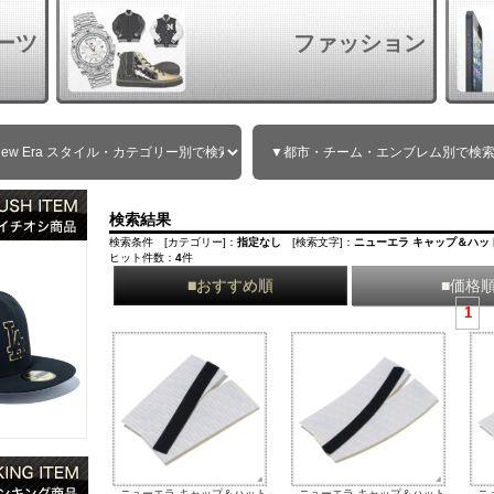
ーツ
ファッション
検索結果
検索条件 [カテゴリー]：
指定なし
[検索文字]：
ニューエラ キャップ＆ハッ
ヒット件数：
4
件
■おすすめ順
■価格
1
ニューエラ キャップ＆ハット
ニューエラ キャップ＆ハット
ニ