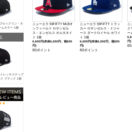
Y ブルックリン・ネ
ニューエラ 59FIFTY MLBオ
ニューエラ 59FIFTY トラッ
ニ
ームカラー 1個
ンフィールド ロサンゼル
カー ロサンゼルス・ドジャ
ク
ス・エンゼルス オルタネイ
ース ダークロイヤル ホワイ
ー
位
ト 1個
ト 1個
6,
円)
6,600円(本体6,000円、税600
6,600円(本体6,000円、税600
6
円)
円)
60ポイント
60ポイント
 ストレッチスナップ
ク ブラック 1個