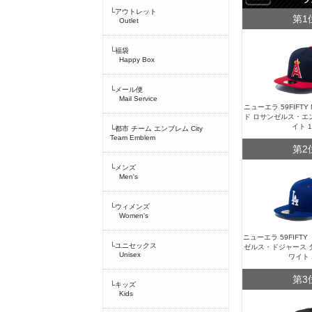
└アウトレット
第1
Outlet
└福袋
Happy Box
└メール便
Mail Service
ニューエラ 59FIFT
ド ロサンゼルス・エ
イト 
└都市 チーム エンブレム City
Team Emblem
第2
└メンズ
Men's
└ウィメンズ
Women's
ニューエラ 59FIFT
└ユニセックス
ゼルス・ドジャース 
Unisex
ワイト 
第3
└キッズ
Kids