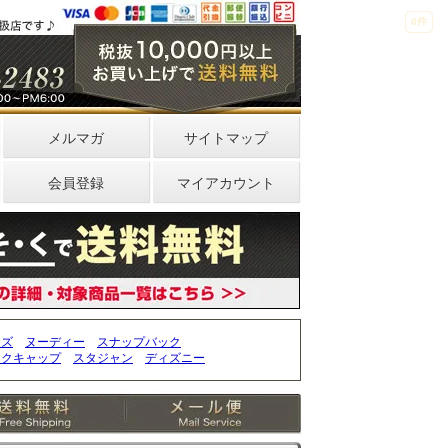
4件
0件
メルマガ
サイトマップ
会員登録
マイアカウント
ッズ
ヌーディー
スナップバック
ークキャップ
スタジャン
ディズニー