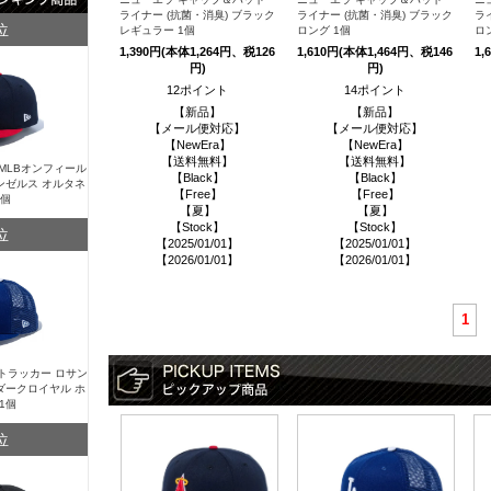
ライナー (抗菌・消臭) ブラック
ライナー (抗菌・消臭) ブラック
ラ
位
レギュラー 1個
ロング 1個
ロ
1,390円(本体1,264円、税126
1,610円(本体1,464円、税146
1,
円)
円)
12ポイント
14ポイント
【新品】
【新品】
【メール便対応】
【メール便対応】
【NewEra】
【NewEra】
【送料無料】
【送料無料】
Y MLBオンフィール
【Black】
【Black】
ンゼルス オルタネ
【Free】
【Free】
1個
【夏】
【夏】
【Stock】
【Stock】
位
【2025/01/01】
【2025/01/01】
【2026/01/01】
【2026/01/01】
1
Y トラッカー ロサン
ダークロイヤル ホ
1個
位