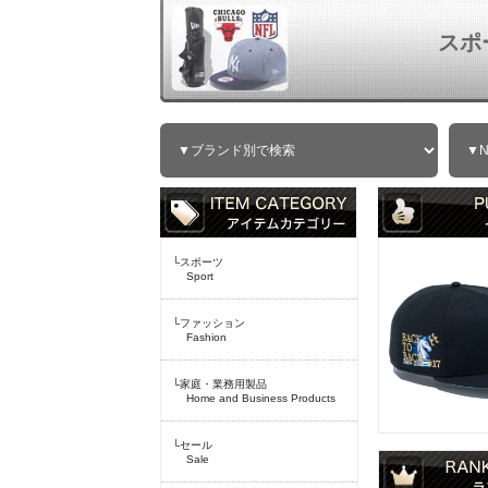
スポ
└スポーツ
Sport
└ファッション
Fashion
└家庭・業務用製品
Home and Business Products
└セール
Sale