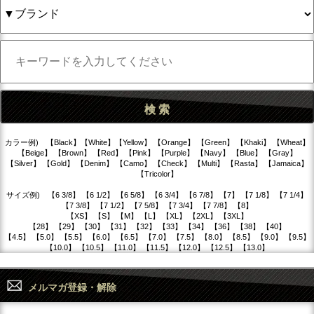
カラー例) 【Black】【White】【Yellow】 【Orange】 【Green】 【Khaki】 【Wheat】
【Beige】 【Brown】 【Red】 【Pink】 【Purple】 【Navy】 【Blue】 【Gray】
【Silver】 【Gold】 【Denim】 【Camo】 【Check】 【Multi】 【Rasta】 【Jamaica】
【Tricolor】
サイズ例) 【6 3/8】 【6 1/2】 【6 5/8】 【6 3/4】 【6 7/8】 【7】 【7 1/8】 【7 1/4】
【7 3/8】 【7 1/2】 【7 5/8】 【7 3/4】 【7 7/8】 【8】
【XS】 【S】 【M】 【L】 【XL】 【2XL】 【3XL】
【28】 【29】 【30】 【31】 【32】 【33】 【34】 【36】 【38】 【40】
【4.5】 【5.0】 【5.5】 【6.0】 【6.5】 【7.0】 【7.5】 【8.0】 【8.5】 【9.0】 【9.5】
【10.0】 【10.5】 【11.0】 【11.5】 【12.0】 【12.5】 【13.0】
メルマガ登録・解除