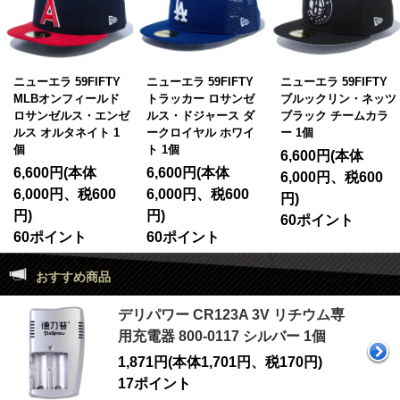
エラ 59FIFTY
ニューエラ 59FIFTY
ニューエラ 59FIFTY
ニュー
オンフィールド
トラッカー ロサンゼ
ブルックリン・ネッツ
トレッ
ンゼルス・エンゼ
ルス・ドジャース ダ
ブラック チームカラ
ックス
オルタネイト 1
ークロイヤル ホワイ
ー 1個
ブラッ
ト 1個
6,600円(本体
6,3
00円(本体
6,600円(本体
6,000円、税600
5,8
00円、税600
6,000円、税600
円)
円)
円)
60ポイント
58
ポイント
60ポイント
おすすめ商品
デリパワー CR123A 3V リチウム専
用充電器 800-0117 シルバー 1個
1,871円(本体1,701円、税170円)
17ポイント