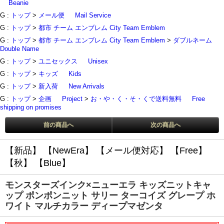
Beanie
G :
トップ
>
メール便
Mail Service
G :
トップ
>
都市 チーム エンブレム City Team Emblem
G :
トップ
>
都市 チーム エンブレム City Team Emblem
>
ダブルネーム
Double Name
G :
トップ
>
ユニセックス
Unisex
G :
トップ
>
キッズ
Kids
G :
トップ
>
新入荷
New Arrivals
G :
トップ
>
企画
Project
>
お・や・く・そ・くで送料無料
Free
shipping on promises
前の商品へ
次の商品へ
【新品】
【NewEra】
【メール便対応】
【Free】
【秋】
【Blue】
モンスターズインク×ニューエラ キッズニットキャ
ップ ポンポンニット サリー ターコイズ グレープ ホ
ワイト マルチカラー ディープマゼンタ