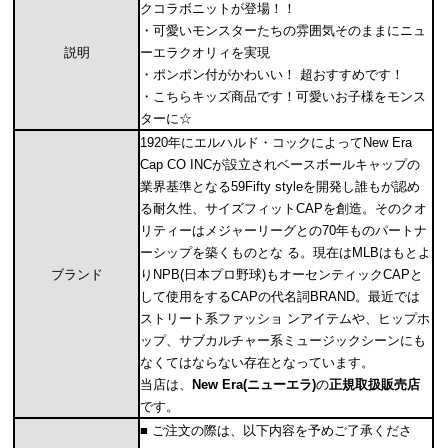
クコラボニットが登場！！
・可愛いモンスターたちの雰囲気そのままにニュ
説明
ーエラクオリィを実現
・ポンポン付がかわいい！ 超おすすめです！
・こちらキッズ商品です！可愛いお子様をモンス
ターに☆
1920年にエルハルド・コックによってNew Era
Cap CO INCが設立されベースボールキャップの
業界基準となる59Fifty styleを開発し誰もが認め
る耐久性、サイズフィットCAPを創造。そのクオ
リティーはメジャーリーグとの70年ものパートナ
ーシップを築くものとな る。現在はMLBはもとよ
ブランド
りNPB(日本プロ野球)もオーセンティックCAPと
して使用をするCAPの代名詞BRAND。最近では
ストリート系ファッショ ンアイテムや、ヒップホ
ップ、サブカルチャー系ミュージックシーンにも
なくてはならない存在となっています。
当店は、
New Era(ニューエラ)
の
正規取扱販売店
です。
■ ご注文の際は、以下内容を予めご了承くださ