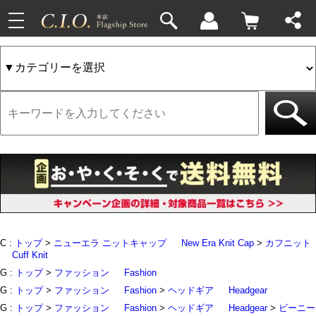
toggle
33件
4件
navigation
C :
トップ
>
ニューエラ ニットキャップ
New Era Knit Cap
>
カフニット
Cuff Knit
G :
トップ
>
ファッション
Fashion
G :
トップ
>
ファッション
Fashion
>
ヘッドギア
Headgear
G :
トップ
>
ファッション
Fashion
>
ヘッドギア
Headgear
>
ビーニー