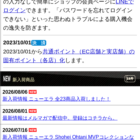
の入力なしで簡単にショップの会員ページに
LINEで
ログイン
できます。「パスワードを忘れてログイン
できない」といった思わぬトラブルによる購入機会
の逸失を防ぎます。
2023/10/01
決 済
2023/10/01から
共通ポイント（EC店舗と実店舗）の
固有ポイント（各店）化
します。
14件
33件
4件
新入荷商品
2026/08/06
新入荷情報 ニューエラ 全23商品入荷しました！
2026/08/01
最新情報はメルマガで配信中。登録はコチラから。
2026/07/16
新入荷情報 ニューエラ Shohei Ohtani MVPコレクションな