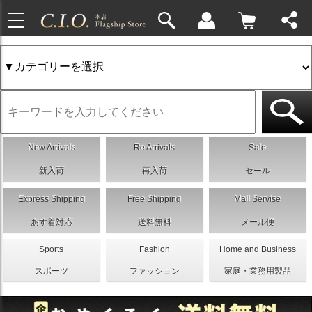
toggle
navigation
New Arrivals
Re Arrivals
Sale
新入荷
再入荷
セール
Express Shipping
Free Shipping
Mail Servise
あす着対応
送料無料
メール便
Sports
Fashion
Home and Business
スポーツ
ファッション
家庭・業務用製品