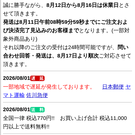
誠に勝手ながら、
8月12日から8月16日は休業日
とさ
せて頂きます。
発送は8月11日午前08時59分59秒までにご注文およ
び決済完了見込みのお客様まで
となります。(一部対
象外商品あり)
それ以降のご注文の受付は24時間可能ですが、
問い
合わせ回答・発送は、8月17日より順次
ご対応させて
頂きます。
2026/08/01
遅 延
一部地域で遅延が発生しております。
日本郵便
ヤ
マト運輸
佐川急便
2026/08/01
送 料
全国一律 税込770円!! お買い上げ合計 税込11,000
円以上で送料無料!!