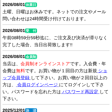
2026/08/01
休業日
土曜、日曜はお休みです。ネットでの注文やメール
問い合わせは24時間受け付けております。
2026/08/01
受 付
午前08時59分59秒迄に、ご注文及び決済が滞りなく
完了した場合、当日出荷致します!!
2026/08/01
会員制
当店は、
会員制オンラインストア
です。入会費・年
会費は
無料
です。お買い物が１回目の方は新規
ショ
ップ会員登録
して下さい。お買い物が２回目以上の
方は、
会員ログインページ
にてログインして下さ
い。パスワードを忘れた方は
パスワード再設定
して
下さい。
2025/12/01
決 済