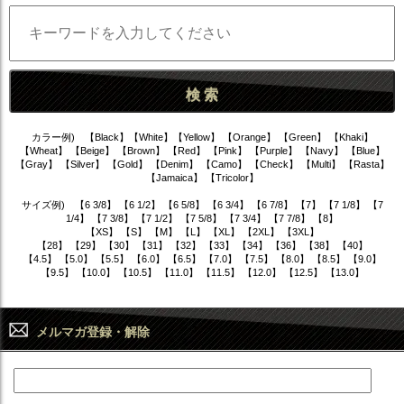
カラー例) 【Black】【White】【Yellow】 【Orange】 【Green】 【Khaki】
【Wheat】 【Beige】 【Brown】 【Red】 【Pink】 【Purple】 【Navy】 【Blue】
【Gray】 【Silver】 【Gold】 【Denim】 【Camo】 【Check】 【Multi】 【Rasta】
【Jamaica】 【Tricolor】
サイズ例) 【6 3/8】 【6 1/2】 【6 5/8】 【6 3/4】 【6 7/8】 【7】 【7 1/8】 【7
1/4】 【7 3/8】 【7 1/2】 【7 5/8】 【7 3/4】 【7 7/8】 【8】
【XS】 【S】 【M】 【L】 【XL】 【2XL】 【3XL】
【28】 【29】 【30】 【31】 【32】 【33】 【34】 【36】 【38】 【40】
【4.5】 【5.0】 【5.5】 【6.0】 【6.5】 【7.0】 【7.5】 【8.0】 【8.5】 【9.0】
【9.5】 【10.0】 【10.5】 【11.0】 【11.5】 【12.0】 【12.5】 【13.0】
メルマガ登録・解除