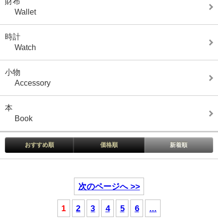
財布
Wallet
時計
Watch
小物
Accessory
本
Book
おすすめ順
価格順
新着順
次のページへ >>
1
2
3
4
5
6
...