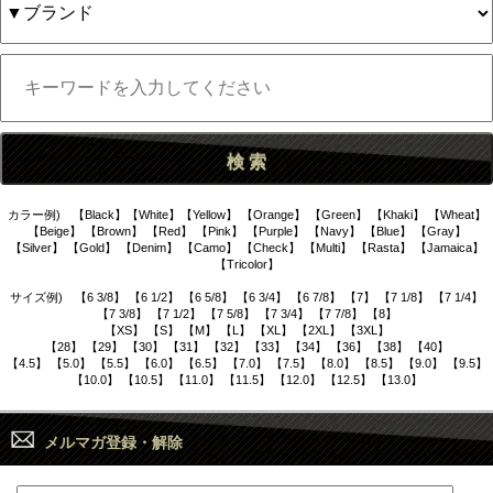
カラー例) 【Black】【White】【Yellow】 【Orange】 【Green】 【Khaki】 【Wheat】
【Beige】 【Brown】 【Red】 【Pink】 【Purple】 【Navy】 【Blue】 【Gray】
【Silver】 【Gold】 【Denim】 【Camo】 【Check】 【Multi】 【Rasta】 【Jamaica】
【Tricolor】
サイズ例) 【6 3/8】 【6 1/2】 【6 5/8】 【6 3/4】 【6 7/8】 【7】 【7 1/8】 【7 1/4】
【7 3/8】 【7 1/2】 【7 5/8】 【7 3/4】 【7 7/8】 【8】
【XS】 【S】 【M】 【L】 【XL】 【2XL】 【3XL】
【28】 【29】 【30】 【31】 【32】 【33】 【34】 【36】 【38】 【40】
【4.5】 【5.0】 【5.5】 【6.0】 【6.5】 【7.0】 【7.5】 【8.0】 【8.5】 【9.0】 【9.5】
【10.0】 【10.5】 【11.0】 【11.5】 【12.0】 【12.5】 【13.0】
メルマガ登録・解除