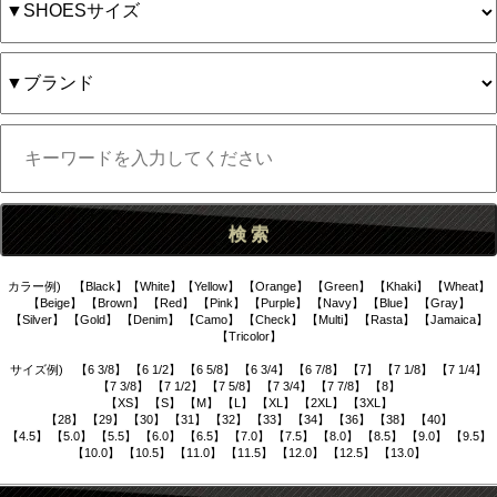
カラー例) 【Black】【White】【Yellow】 【Orange】 【Green】 【Khaki】 【Wheat】
【Beige】 【Brown】 【Red】 【Pink】 【Purple】 【Navy】 【Blue】 【Gray】
【Silver】 【Gold】 【Denim】 【Camo】 【Check】 【Multi】 【Rasta】 【Jamaica】
【Tricolor】
サイズ例) 【6 3/8】 【6 1/2】 【6 5/8】 【6 3/4】 【6 7/8】 【7】 【7 1/8】 【7 1/4】
【7 3/8】 【7 1/2】 【7 5/8】 【7 3/4】 【7 7/8】 【8】
【XS】 【S】 【M】 【L】 【XL】 【2XL】 【3XL】
【28】 【29】 【30】 【31】 【32】 【33】 【34】 【36】 【38】 【40】
【4.5】 【5.0】 【5.5】 【6.0】 【6.5】 【7.0】 【7.5】 【8.0】 【8.5】 【9.0】 【9.5】
【10.0】 【10.5】 【11.0】 【11.5】 【12.0】 【12.5】 【13.0】