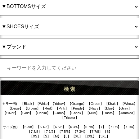
カラー例) 【Black】【White】【Yellow】 【Orange】 【Green】 【Khaki】 【Wheat】
【Beige】 【Brown】 【Red】 【Pink】 【Purple】 【Navy】 【Blue】 【Gray】
【Silver】 【Gold】 【Denim】 【Camo】 【Check】 【Multi】 【Rasta】 【Jamaica】
【Tricolor】
サイズ例) 【6 3/8】 【6 1/2】 【6 5/8】 【6 3/4】 【6 7/8】 【7】 【7 1/8】 【7 1/4】
【7 3/8】 【7 1/2】 【7 5/8】 【7 3/4】 【7 7/8】 【8】
【XS】 【S】 【M】 【L】 【XL】 【2XL】 【3XL】