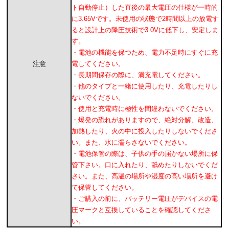
ト自動停止）した直後の最大電圧の仕様が一時的
に3.65Vです。未使用の状態で2時間以上の放電す
ると設計上の降圧技術で3.0Vに低下し、安定しま
す。
・電池の機能を保つため、電力不足時にすぐに充
注意
電してください。
・長期間保存の際に、満充電してください。
・他のタイプと一緒に使用したり、充電したりし
ないでください。
・使用と充電時に極性を間違わないでください。
・爆発の恐れがありますので、絶対分解、改造、
加熱したり、火の中に投入したりしないでくださ
い。また、水に濡らさないでください。
・電池保管の際は、子供の手の届かない場所に保
管下さい。口に入れたり、舐めたりしないでくだ
さい。また、高温の場所や湿度の高い場所を避け
て保管してください。
・ご購入の前に、バッテリー電圧がデバイスの電
圧マークと互換していることを確認してくださ
い。