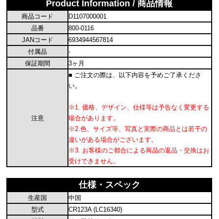
Product Information / 商品情報
商品コード
D1107000001
品番
800-0116
JANコード
6934944567814
付属品
-
保証期間
3ヶ月
■ ご注文の際は、以下内容を予めご了承くださ
い。
※1. 価格、デザイン、仕様等は予告なく変更する
注意
場合があります。
※2.色、サイズ等、写真と実際の商品とは若干の
違いがある場合がございます。
※3. お客様のご都合による商品の返品・交換はお
受けできません。
仕様・スペック
生産国
中国
型式
CR123A (LC16340)