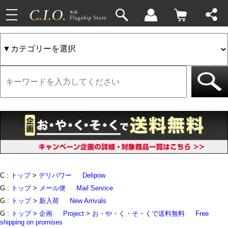
toggle
33件
4件
navigation
C :
トップ
>
デリパワー
Delipow
G :
トップ
>
メール便
Mail Service
G :
トップ
>
新入荷
New Arrivals
G :
トップ
>
企画
Project
>
お・や・く・そ・くで送料無料
Free
shipping on promises