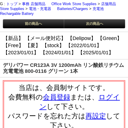
G :
トップ
>
事務 店舗用品
Office Work Store Supplies
>
店舗用品
Store Supplies
>
電池・充電器
Batteries/Chargers
>
充電池
Rechargable Battery
前の商品へ
次の商品へ
【新品】
【メール便対応】
【Delipow】
【Green】
【Free】
【夏】
【stock】
【2022/01/01】
【2023/01/01】
【2024/01/01】
【2025/01/01】
デリパワー CR123A 3V 1200mAh リン酸鉄リチウム
充電電池 800-0116 グリーン 1本
当店は、会員制サイトです。
会費無料の
会員登録
または、
ログイ
ン
して下さい。
パスワードを忘れた方は
再設定
して
下さい。