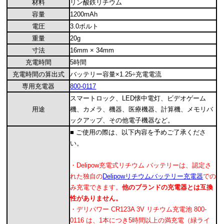
材料
リン酸鉄リチウム
容量
1200mAh
電圧
3.0ボルト
重量
20g
寸法
16mm × 34mm
充電時間
5時間
充電時間の算出式
バッテリー容量×1.25÷充電電流
専用充電器
800-0117
スマートロック、LED懐中電灯、ビデオゲーム
用途
機、カメラ、機器、医療機器、計算機、メモリバ
ックアップ、その他電子機器など。
■ ご使用の際は、以下内容を予めご了承くださ
い。
・Delipow充電式リチウム バッテリーは、認定さ
れた独自の
Delipowリチウムバッテリー充電器
での
み充電できます。
他のブランドの充電器とは互換
性がありません。
・デリパワー CR123A 3V リチウム充電池 800-
0116 は、1本につき5時間以上の満充電（緑ライ