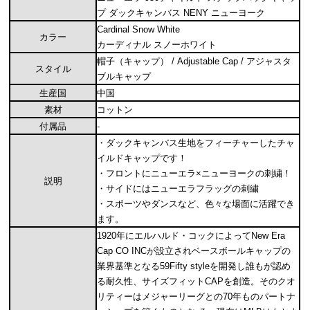
プ ダックキャンバス NENY ニューヨーク
Cardinal Snow White
カラー
カーディナル スノーホワイト
帽子（キャップ） / Adjustable Cap / アジャスタ
スタイル
ブルキャップ
生産国
中国
素材
コットン
付属品
-
・ダックキャンバス生地をフィーチャーしたチャ
イルドキャップです！
・フロントにニューエラ×ニューヨークの刺繍！
説明
・サイドにはニューエラフラッグの刺繍
・スポーツやダンスなど、色々な場面に活躍でき
ます。
1920年にエルハルド・コックによってNew Era
Cap CO INCが設立されベースボールキャップの
業界基準となる59Fifty styleを開発し誰もが認め
る耐久性、サイズフィットCAPを創造。そのクオ
リティーはメジャーリーグとの70年ものパートナ