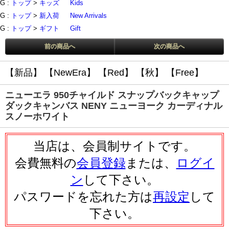
G :
トップ
>
キッズ
Kids
G :
トップ
>
新入荷
New Arrivals
G :
トップ
>
ギフト
Gift
前の商品へ
次の商品へ
【新品】
【NewEra】
【Red】
【秋】
【Free】
ニューエラ 950チャイルド スナップバックキャップ
ダックキャンバス NENY ニューヨーク カーディナル
スノーホワイト
当店は、会員制サイトです。
会費無料の
会員登録
または、
ログイ
ン
して下さい。
パスワードを忘れた方は
再設定
して
下さい。