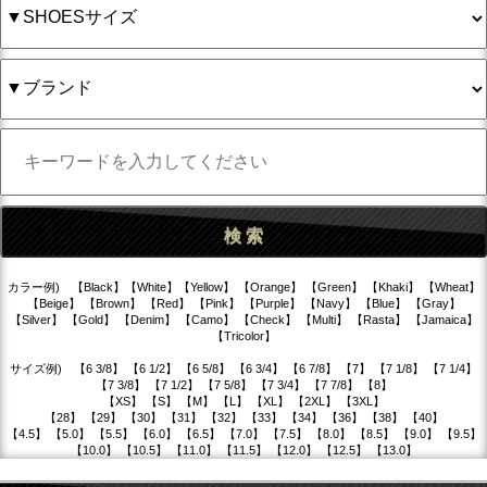
カラー例) 【Black】【White】【Yellow】 【Orange】 【Green】 【Khaki】 【Wheat】
【Beige】 【Brown】 【Red】 【Pink】 【Purple】 【Navy】 【Blue】 【Gray】
【Silver】 【Gold】 【Denim】 【Camo】 【Check】 【Multi】 【Rasta】 【Jamaica】
【Tricolor】
サイズ例) 【6 3/8】 【6 1/2】 【6 5/8】 【6 3/4】 【6 7/8】 【7】 【7 1/8】 【7 1/4】
【7 3/8】 【7 1/2】 【7 5/8】 【7 3/4】 【7 7/8】 【8】
【XS】 【S】 【M】 【L】 【XL】 【2XL】 【3XL】
【28】 【29】 【30】 【31】 【32】 【33】 【34】 【36】 【38】 【40】
【4.5】 【5.0】 【5.5】 【6.0】 【6.5】 【7.0】 【7.5】 【8.0】 【8.5】 【9.0】 【9.5】
【10.0】 【10.5】 【11.0】 【11.5】 【12.0】 【12.5】 【13.0】