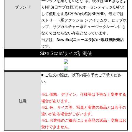
ーシップを築くものとな る。現在はMLBはもとよ
ブランド
りNPB(日本プロ野球)もオーセンティックCAPと
して使用をするCAPの代名詞BRAND。最近では
ストリート系ファッショ ンアイテムや、ヒップホ
ップ、サブカルチャー系ミュージックシーンにも
なくてはならない存在となっています。
当店は、
New Era(ニューエラ)
の
正規取扱販売店
です。
Size Scale/サイズ計測値
■ ご注文の際は、以下内容を予めご了承くださ
い。
※1. 価格、デザイン、仕様等は予告なく変更する
注意
場合があります。
※2. 色、サイズ等、写真と実際の商品とは若干の
違いがある場合がございます。
※3. お客様のご都合による商品の返品・交換はお
受けできません。