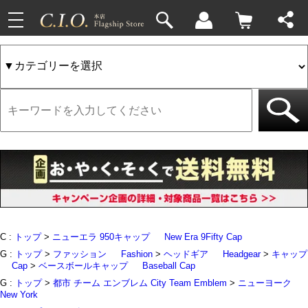
toggle
33件
4件
navigation
C :
トップ
>
ニューエラ 950キャップ
New Era 9Fifty Cap
G :
トップ
>
ファッション
Fashion
>
ヘッドギア
Headgear
>
キャップ
Cap
>
ベースボールキャップ
Baseball Cap
G :
トップ
>
都市 チーム エンブレム City Team Emblem
>
ニューヨーク
New York