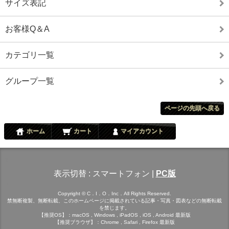
サイズ表記
お客様Q＆A
カテゴリ一覧
グループ一覧
ページの先頭へ戻る
ホーム
カート
マイアカウント
表示切替 :
スマートフォン
|
PC版
Copyright © C．I．O．Inc．All Rights Reserved.
禁無断複製、無断転載、このホームページに掲載されている記事・写真・図表などの無断転載
を禁じます。
【推奨OS】：macOS , Windows , iPadOS , iOS , Android 最新版
【推奨ブラウザ】：Chrome , Safari , Firefox 最新版