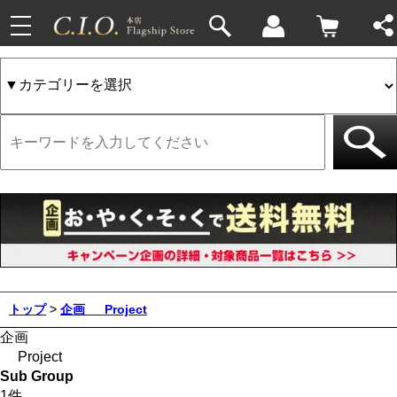
toggle
navigation
トップ
>
企画
Project
企画
Project
Sub Group
1件