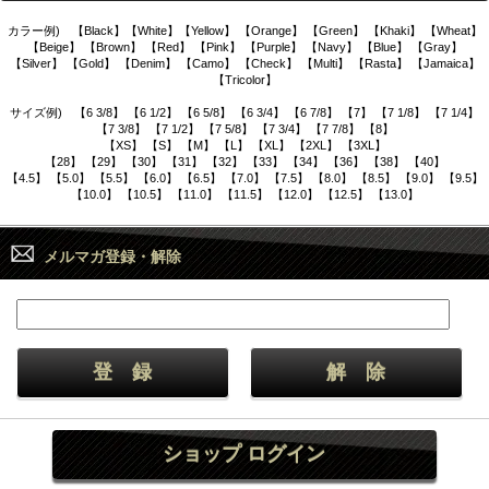
カラー例) 【Black】【White】【Yellow】 【Orange】 【Green】 【Khaki】 【Wheat】
【Beige】 【Brown】 【Red】 【Pink】 【Purple】 【Navy】 【Blue】 【Gray】
【Silver】 【Gold】 【Denim】 【Camo】 【Check】 【Multi】 【Rasta】 【Jamaica】
【Tricolor】
サイズ例) 【6 3/8】 【6 1/2】 【6 5/8】 【6 3/4】 【6 7/8】 【7】 【7 1/8】 【7 1/4】
【7 3/8】 【7 1/2】 【7 5/8】 【7 3/4】 【7 7/8】 【8】
【XS】 【S】 【M】 【L】 【XL】 【2XL】 【3XL】
【28】 【29】 【30】 【31】 【32】 【33】 【34】 【36】 【38】 【40】
【4.5】 【5.0】 【5.5】 【6.0】 【6.5】 【7.0】 【7.5】 【8.0】 【8.5】 【9.0】 【9.5】
【10.0】 【10.5】 【11.0】 【11.5】 【12.0】 【12.5】 【13.0】
メルマガ登録・解除
ショップ ログイン