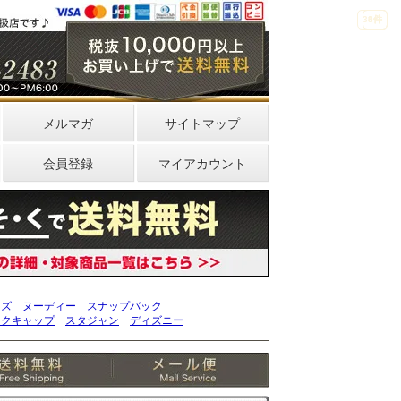
33件
4件
0件
メルマガ
サイトマップ
会員登録
マイアカウント
ッズ
ヌーディー
スナップバック
ークキャップ
スタジャン
ディズニー