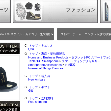
ーツ
ファッション
C :
トップ
>
キュリオ
Qrio
G :
トップ
>
家庭・業務用製品
Home and Business Products
>
タブレットPC スマートフォ
Tablet PC Smartphone
>
スマートフォンアクセサリー
Smartphone Accessories
>
IoT機器
Internet of Things Devices
G :
トップ
>
新入荷
New Arrivals
G :
トップ
>
ギフト
Gift
G :
トップ
>
送料無料
Free shipping