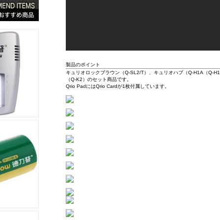
製品のポイント
キュリオロックブラウン（Q-SL2/T）、キュリオハブ（Q-H1A（Q-
（Q-K2）のセット商品です。
Qrio PadにはQrio Cardが1枚付属しています。