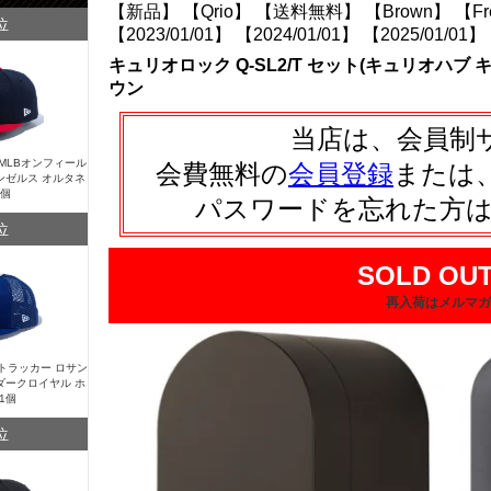
【新品】
【Qrio】
【送料無料】
【Brown】
【F
位
【2023/01/01】
【2024/01/01】
【2025/01/01】
キュリオロック Q-SL2/T セット(キュリオハブ
ウン
当店は、会員制
Y MLBオンフィール
会費無料の
会員登録
または
ンゼルス オルタネ
1個
パスワードを忘れた方
位
SOLD OUT
再入荷はメルマガ
Y トラッカー ロサン
ダークロイヤル ホ
1個
位