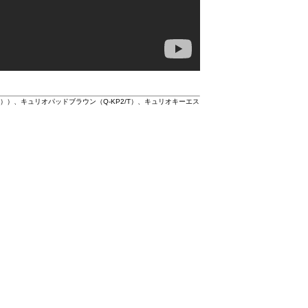
H1））、キュリオパッドブラウン（Q-KP2/T）、キュリオキーエス