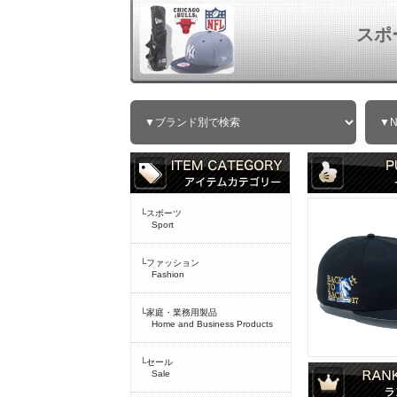
スポ
└スポーツ
Sport
└ファッション
Fashion
└家庭・業務用製品
Home and Business Products
└セール
Sale