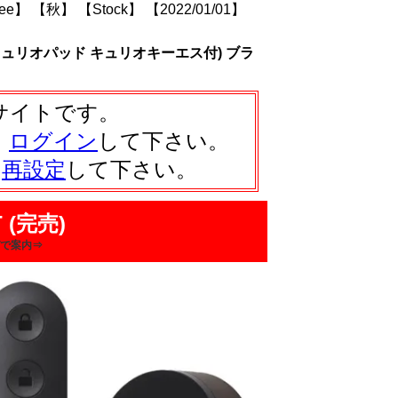
ree】
【秋】
【Stock】
【2022/01/01】
 キュリオパッド キュリオキーエス付) ブラ
サイトです。
、
ログイン
して下さい。
は
再設定
して下さい。
 (完売)
で案内⇒