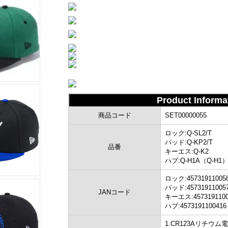
Product Inform
商品コード
SET00000055
ロック:Q-SL2/T
パッド:Q-KP2/T
品番
キーエス:Q-K2
ハブ:Q-H1A（Q-H1
ロック:45731911005
パッド:45731911005
JANコード
キーエス:4573191100
ハブ:4573191100416
1.CR123Aリチウム電