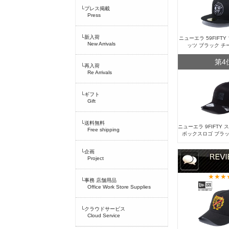
└プレス掲載
Press
└新入荷
ニューエラ 59FIFT
New Arrivals
ッツ ブラック チ
第4
└再入荷
Re Arrivals
└ギフト
Gift
└送料無料
ニューエラ 9FIFTY
Free shipping
ボックスロゴ ブラッ
└企画
Project
└事務 店舗用品
Office Work Store Supplies
└クラウドサービス
Cloud Service