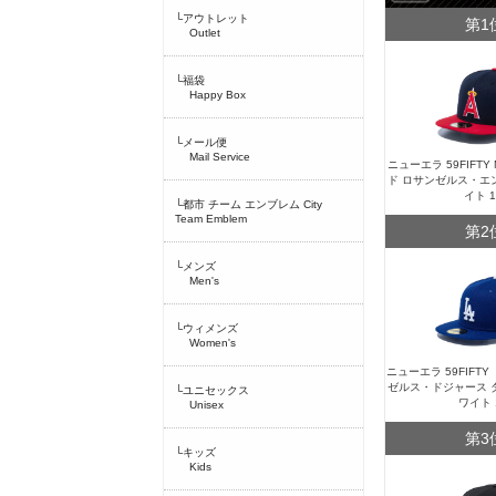
└アウトレット
第1
Outlet
└福袋
Happy Box
└メール便
Mail Service
ニューエラ 59FIFT
ド ロサンゼルス・エ
イト 
└都市 チーム エンブレム City
Team Emblem
第2
└メンズ
Men's
└ウィメンズ
Women's
ニューエラ 59FIFT
ゼルス・ドジャース 
└ユニセックス
ワイト 
Unisex
第3
└キッズ
Kids