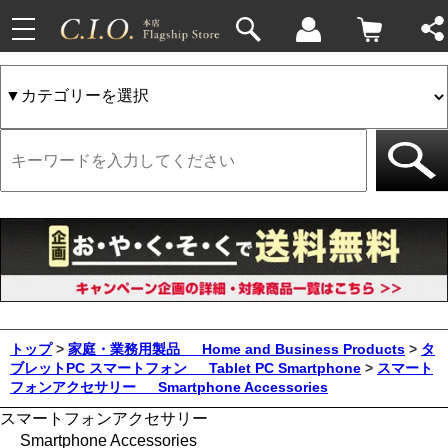
toggle
navigation
トップ
>
家庭・業務用製品
Home and Business Products
>
タ
ブレットPC スマートフォン
Tablet PC Smartphone
>
スマート
フォンアクセサリー
Smartphone Accessories
スマートフォンアクセサリー
Smartphone Accessories