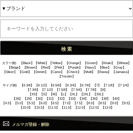
カラー例) 【Black】【White】【Yellow】 【Orange】 【Green】 【Khaki】 【Wheat】
【Beige】 【Brown】 【Red】 【Pink】 【Purple】 【Navy】 【Blue】 【Gray】
【Silver】 【Gold】 【Denim】 【Camo】 【Check】 【Multi】 【Rasta】 【Jamaica】
【Tricolor】
サイズ例) 【6 3/8】 【6 1/2】 【6 5/8】 【6 3/4】 【6 7/8】 【7】 【7 1/8】 【7 1/4】
【7 3/8】 【7 1/2】 【7 5/8】 【7 3/4】 【7 7/8】 【8】
【XS】 【S】 【M】 【L】 【XL】 【2XL】 【3XL】
【28】 【29】 【30】 【31】 【32】 【33】 【34】 【36】 【38】 【40】
【4.5】 【5.0】 【5.5】 【6.0】 【6.5】 【7.0】 【7.5】 【8.0】 【8.5】 【9.0】 【9.5】
【10.0】 【10.5】 【11.0】 【11.5】 【12.0】 【12.5】 【13.0】
メルマガ登録・解除