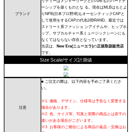
リティーはメジャーリーグとの70年ものパートナ
ーシップを築くものとな る。現在はMLBはもとよ
ブランド
りNPB(日本プロ野球)もオーセンティックCAPと
して使用をするCAPの代名詞BRAND。最近では
ストリート系ファッショ ンアイテムや、ヒップホ
ップ、サブカルチャー系ミュージックシーンにも
なくてはならない存在となっています。
当店は、
New Era(ニューエラ)
の
正規取扱販売店
です。
Size Scale/サイズ計測値
■ ご注文の際は、以下内容を予めご了承くださ
い。
※1. 価格、デザイン、仕様等は予告なく変更する
注意
場合があります。
※2. 色、サイズ等、写真と実際の商品とは若干の
違いがある場合がございます。
※3. お客様のご都合による商品の返品・交換はお