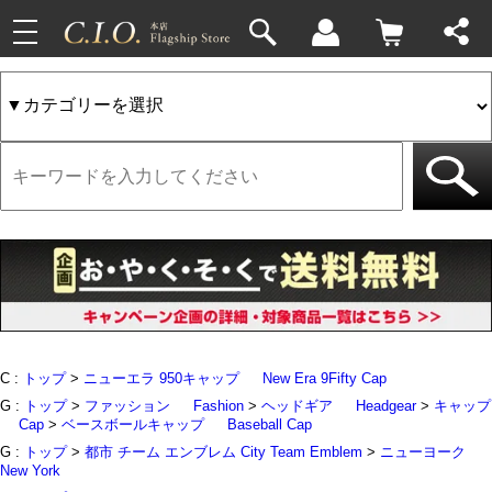
toggle
33件
4件
navigation
C :
トップ
>
ニューエラ 950キャップ
New Era 9Fifty Cap
G :
トップ
>
ファッション
Fashion
>
ヘッドギア
Headgear
>
キャップ
Cap
>
ベースボールキャップ
Baseball Cap
G :
トップ
>
都市 チーム エンブレム City Team Emblem
>
ニューヨーク
New York