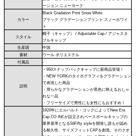
ーション ニューヨーク
Black Gradation Print Snow White
カラー
ブラック グラデーションプリント スノーホワイ
ト
帽子（キャップ） / Adjustable Cap / アジャスタ
スタイル
ブルキャップ
生産国
中国
素材
ウール ポリエステル
付属品
-
・950スナップバックキャップに新商品登場！
・NEW YORKのタイポグラフィをグラデーション
で表現した商品
説明
・滑らかなグラデーションが黒色に映えるおしゃ
れな一品
・フリーサイズで男性にも女性にもおすすめ！
1920年にエルハルド・コックによってNew Era
Cap CO INCが設立されベースボールキャップの
業界基準となる59Fifty styleを開発し誰もが認め
る耐久性、サイズフィットCAPを創造。そのクオ