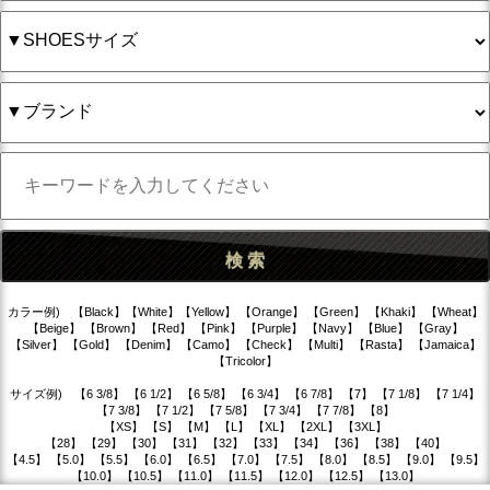
カラー例) 【Black】【White】【Yellow】 【Orange】 【Green】 【Khaki】 【Wheat】
【Beige】 【Brown】 【Red】 【Pink】 【Purple】 【Navy】 【Blue】 【Gray】
【Silver】 【Gold】 【Denim】 【Camo】 【Check】 【Multi】 【Rasta】 【Jamaica】
【Tricolor】
サイズ例) 【6 3/8】 【6 1/2】 【6 5/8】 【6 3/4】 【6 7/8】 【7】 【7 1/8】 【7 1/4】
【7 3/8】 【7 1/2】 【7 5/8】 【7 3/4】 【7 7/8】 【8】
【XS】 【S】 【M】 【L】 【XL】 【2XL】 【3XL】
【28】 【29】 【30】 【31】 【32】 【33】 【34】 【36】 【38】 【40】
【4.5】 【5.0】 【5.5】 【6.0】 【6.5】 【7.0】 【7.5】 【8.0】 【8.5】 【9.0】 【9.5】
【10.0】 【10.5】 【11.0】 【11.5】 【12.0】 【12.5】 【13.0】