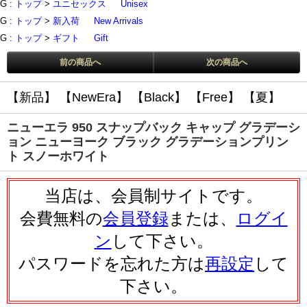
G :
トップ
>
ユニセックス
Unisex
G :
トップ
>
新入荷
New Arrivals
G :
トップ
>
ギフト
Gift
前の商品へ
次の商品へ
【新品】
【NewEra】
【Black】
【Free】
【夏】
ニューエラ 950 スナップバック キャップ グラデーシ
ョン ニューヨーク ブラック グラデーションプリン
ト スノーホワイト
当店は、会員制サイトです。
会費無料の
会員登録
または、
ログイ
ン
して下さい。
パスワードを忘れた方は
再設定
して
下さい。