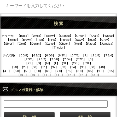
カラー例) 【Black】【White】【Yellow】 【Orange】 【Green】 【Khaki】 【Wheat】
【Beige】 【Brown】 【Red】 【Pink】 【Purple】 【Navy】 【Blue】 【Gray】
【Silver】 【Gold】 【Denim】 【Camo】 【Check】 【Multi】 【Rasta】 【Jamaica】
【Tricolor】
サイズ例) 【6 3/8】 【6 1/2】 【6 5/8】 【6 3/4】 【6 7/8】 【7】 【7 1/8】 【7 1/4】
【7 3/8】 【7 1/2】 【7 5/8】 【7 3/4】 【7 7/8】 【8】
【XS】 【S】 【M】 【L】 【XL】 【2XL】 【3XL】
【28】 【29】 【30】 【31】 【32】 【33】 【34】 【36】 【38】 【40】
【4.5】 【5.0】 【5.5】 【6.0】 【6.5】 【7.0】 【7.5】 【8.0】 【8.5】 【9.0】 【9.5】
【10.0】 【10.5】 【11.0】 【11.5】 【12.0】 【12.5】 【13.0】
メルマガ登録・解除