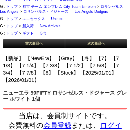
G :
トップ
>
都市 チーム エンブレム City Team Emblem
>
ロサンゼルス
Los Angels
>
ロサンゼルス・ドジャース
Los Angels Dodgers
G :
トップ
>
ユニセックス
Unisex
G :
トップ
>
新入荷
New Arrivals
G :
トップ
>
ギフト
Gift
前の商品へ
次の商品へ
【新品】
【NewEra】
【Gray】
【冬】
【7】
【7
1/8】
【7 1/4】
【7 3/8】
【7 1/2】
【7 5/8】
【7
3/4】
【7 7/8】
【8】
【Stock】
【2025/01/01】
【2026/01/01】
ニューエラ 59FIFTY ロサンゼルス・ドジャース グレ
ー ホワイト 1個
当店は、会員制サイトです。
会費無料の
会員登録
または、
ログイ