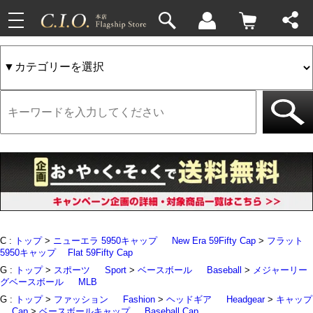
toggle
33件
4件
navigation
C :
トップ
>
ニューエラ 5950キャップ
New Era 59Fifty Cap
>
フラット
5950キャップ
Flat 59Fifty Cap
G :
トップ
>
スポーツ
Sport
>
ベースボール
Baseball
>
メジャーリー
グベースボール
MLB
G :
トップ
>
ファッション
Fashion
>
ヘッドギア
Headgear
>
キャップ
Cap
>
ベースボールキャップ
Baseball Cap