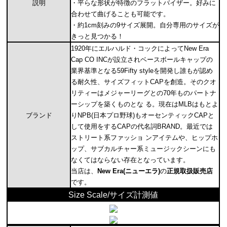
説明
・平らな形状が特徴のフラットバイザー。好みに
合わせて曲げることも可能です。
・約1cm刻みの9サイズ展開。自分専用のサイズが
きっと見つかる！
1920年にエルハルド・コックによってNew Era
Cap CO INCが設立されベースボールキャップの
業界基準となる59Fifty styleを開発し誰もが認め
る耐久性、サイズフィットCAPを創造。そのクオ
リティーはメジャーリーグとの70年ものパートナ
ーシップを築くものとな る。現在はMLBはもとよ
ブランド
りNPB(日本プロ野球)もオーセンティックCAPと
して使用をするCAPの代名詞BRAND。最近では
ストリート系ファッショ ンアイテムや、ヒップホ
ップ、サブカルチャー系ミュージックシーンにも
なくてはならない存在となっています。
当店は、
New Era(ニューエラ)
の
正規取扱販売店
です。
Size Scale/サイズ計測値