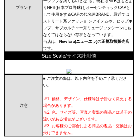
ーシップを築くものとな る。現在はMLBはもとよ
ブランド
りNPB(日本プロ野球)もオーセンティックCAPと
して使用をするCAPの代名詞BRAND。最近では
ストリート系ファッショ ンアイテムや、ヒップホ
ップ、サブカルチャー系ミュージックシーンにも
なくてはならない存在となっています。
当店は、
New Era(ニューエラ)
の
正規取扱販売店
です。
Size Scale/サイズ計測値
■ ご注文の際は、以下内容を予めご了承くださ
い。
※1. 価格、デザイン、仕様等は予告なく変更する
注意
場合があります。
※2. 色、サイズ等、写真と実際の商品とは若干の
違いがある場合がございます。
※3. お客様のご都合による商品の返品・交換はお
受けできません。