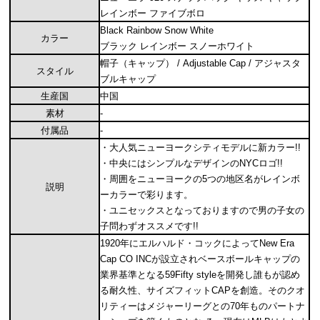
レインボー ファイブボロ
Black Rainbow Snow White
カラー
ブラック レインボー スノーホワイト
帽子（キャップ） / Adjustable Cap / アジャスタ
スタイル
ブルキャップ
生産国
中国
素材
-
付属品
-
・大人気ニューヨークシティモデルに新カラー!!
・中央にはシンプルなデザインのNYCロゴ!!
・周囲をニューヨークの5つの地区名がレインボ
説明
ーカラーで彩ります。
・ユニセックスとなっておりますので男の子女の
子問わずオススメです!!
1920年にエルハルド・コックによってNew Era
Cap CO INCが設立されベースボールキャップの
業界基準となる59Fifty styleを開発し誰もが認め
る耐久性、サイズフィットCAPを創造。そのクオ
リティーはメジャーリーグとの70年ものパートナ