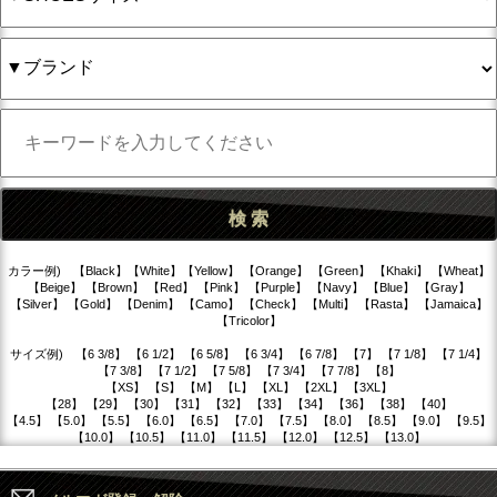
カラー例) 【Black】【White】【Yellow】 【Orange】 【Green】 【Khaki】 【Wheat】
【Beige】 【Brown】 【Red】 【Pink】 【Purple】 【Navy】 【Blue】 【Gray】
【Silver】 【Gold】 【Denim】 【Camo】 【Check】 【Multi】 【Rasta】 【Jamaica】
【Tricolor】
サイズ例) 【6 3/8】 【6 1/2】 【6 5/8】 【6 3/4】 【6 7/8】 【7】 【7 1/8】 【7 1/4】
【7 3/8】 【7 1/2】 【7 5/8】 【7 3/4】 【7 7/8】 【8】
【XS】 【S】 【M】 【L】 【XL】 【2XL】 【3XL】
【28】 【29】 【30】 【31】 【32】 【33】 【34】 【36】 【38】 【40】
【4.5】 【5.0】 【5.5】 【6.0】 【6.5】 【7.0】 【7.5】 【8.0】 【8.5】 【9.0】 【9.5】
【10.0】 【10.5】 【11.0】 【11.5】 【12.0】 【12.5】 【13.0】