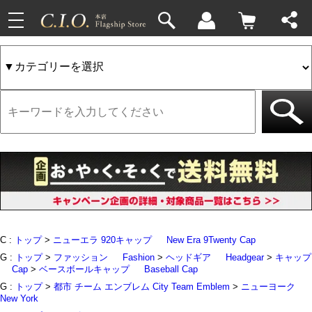
toggle
33件
4件
navigation
C :
トップ
>
ニューエラ 920キャップ
New Era 9Twenty Cap
G :
トップ
>
ファッション
Fashion
>
ヘッドギア
Headgear
>
キャップ
Cap
>
ベースボールキャップ
Baseball Cap
G :
トップ
>
都市 チーム エンブレム City Team Emblem
>
ニューヨーク
New York