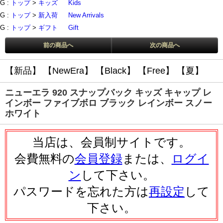
G :
トップ
>
キッズ
Kids
G :
トップ
>
新入荷
New Arrivals
G :
トップ
>
ギフト
Gift
前の商品へ
次の商品へ
【新品】
【NewEra】
【Black】
【Free】
【夏】
ニューエラ 920 スナップバック キッズ キャップ レ
インボー ファイブボロ ブラック レインボー スノー
ホワイト
当店は、会員制サイトです。
会費無料の
会員登録
または、
ログイ
ン
して下さい。
パスワードを忘れた方は
再設定
して
下さい。