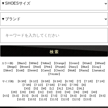
カラー例) 【Black】【White】【Yellow】 【Orange】 【Green】 【Khaki】 【Wheat】
【Beige】 【Brown】 【Red】 【Pink】 【Purple】 【Navy】 【Blue】 【Gray】
【Silver】 【Gold】 【Denim】 【Camo】 【Check】 【Multi】 【Rasta】 【Jamaica】
【Tricolor】
サイズ例) 【6 3/8】 【6 1/2】 【6 5/8】 【6 3/4】 【6 7/8】 【7】 【7 1/8】 【7 1/4】
【7 3/8】 【7 1/2】 【7 5/8】 【7 3/4】 【7 7/8】 【8】
【XS】 【S】 【M】 【L】 【XL】 【2XL】 【3XL】
【28】 【29】 【30】 【31】 【32】 【33】 【34】 【36】 【38】 【40】
【4.5】 【5.0】 【5.5】 【6.0】 【6.5】 【7.0】 【7.5】 【8.0】 【8.5】 【9.0】 【9.5】
【10.0】 【10.5】 【11.0】 【11.5】 【12.0】 【12.5】 【13.0】