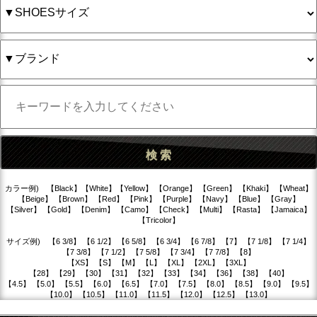
カラー例) 【Black】【White】【Yellow】 【Orange】 【Green】 【Khaki】 【Wheat】
【Beige】 【Brown】 【Red】 【Pink】 【Purple】 【Navy】 【Blue】 【Gray】
【Silver】 【Gold】 【Denim】 【Camo】 【Check】 【Multi】 【Rasta】 【Jamaica】
【Tricolor】
サイズ例) 【6 3/8】 【6 1/2】 【6 5/8】 【6 3/4】 【6 7/8】 【7】 【7 1/8】 【7 1/4】
【7 3/8】 【7 1/2】 【7 5/8】 【7 3/4】 【7 7/8】 【8】
【XS】 【S】 【M】 【L】 【XL】 【2XL】 【3XL】
【28】 【29】 【30】 【31】 【32】 【33】 【34】 【36】 【38】 【40】
【4.5】 【5.0】 【5.5】 【6.0】 【6.5】 【7.0】 【7.5】 【8.0】 【8.5】 【9.0】 【9.5】
【10.0】 【10.5】 【11.0】 【11.5】 【12.0】 【12.5】 【13.0】