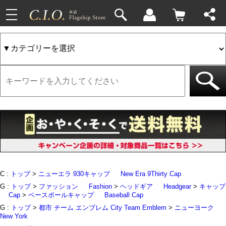
toggle
33件
4件
navigation
C :
トップ
>
ニューエラ 930キャップ
New Era 9Thirty Cap
G :
トップ
>
ファッション
Fashion
>
ヘッドギア
Headgear
>
キャップ
Cap
>
ベースボールキャップ
Baseball Cap
G :
トップ
>
都市 チーム エンブレム City Team Emblem
>
ニューヨーク
New York