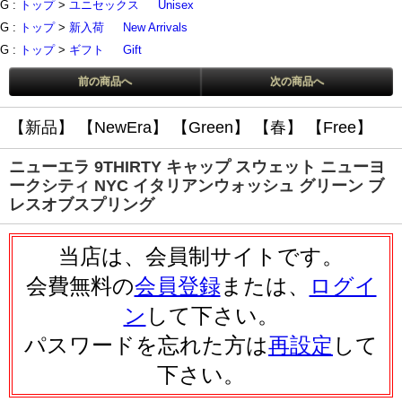
G :
トップ
>
ユニセックス
Unisex
G :
トップ
>
新入荷
New Arrivals
G :
トップ
>
ギフト
Gift
前の商品へ
次の商品へ
【新品】
【NewEra】
【Green】
【春】
【Free】
ニューエラ 9THIRTY キャップ スウェット ニューヨ
ークシティ NYC イタリアンウォッシュ グリーン ブ
レスオブスプリング
当店は、会員制サイトです。
会費無料の
会員登録
または、
ログイ
ン
して下さい。
パスワードを忘れた方は
再設定
して
下さい。