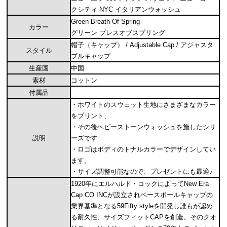
クシティ NYC イタリアンウォッシュ
Green Breath Of Spring
カラー
グリーン ブレスオブスプリング
帽子（キャップ） / Adjustable Cap / アジャスタ
スタイル
ブルキャップ
生産国
中国
素材
コットン
付属品
-
・ホワイトのスウェット生地にさまざまなカラー
をプリント、
・その後ヘビーストーンウォッシュを施したシリ
説明
ーズです
・ロゴはボディのトナルカラーでデザインしてい
ます。
・サイズ調整可能なので、プレゼントにも最適♪
1920年にエルハルド・コックによってNew Era
Cap CO INCが設立されベースボールキャップの
業界基準となる59Fifty styleを開発し誰もが認め
る耐久性、サイズフィットCAPを創造。そのクオ