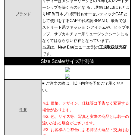
リティーはメジャーリーグとの70年ものパートナ
ーシップを築くものとな る。現在はMLBはもとよ
ブランド
りNPB(日本プロ野球)もオーセンティックCAPと
して使用をするCAPの代名詞BRAND。最近では
ストリート系ファッショ ンアイテムや、ヒップホ
ップ、サブカルチャー系ミュージックシーンにも
なくてはならない存在となっています。
当店は、
New Era(ニューエラ)
の
正規取扱販売店
です。
Size Scale/サイズ計測値
■ ご注文の際は、以下内容を予めご了承くださ
い。
※1. 価格、デザイン、仕様等は予告なく変更する
注意
場合があります。
※2. 色、サイズ等、写真と実際の商品とは若干の
違いがある場合がございます。
※3. お客様のご都合による商品の返品・交換はお