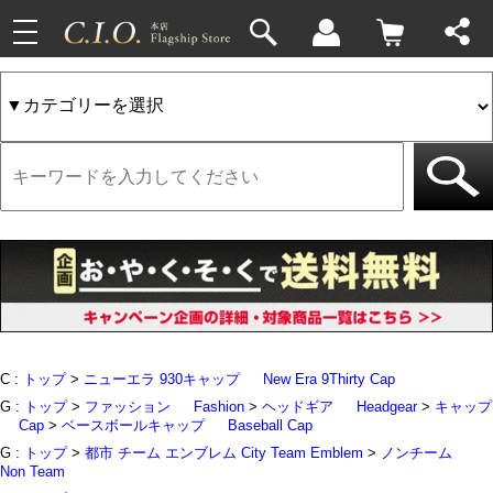
toggle
33件
4件
navigation
C :
トップ
>
ニューエラ 930キャップ
New Era 9Thirty Cap
G :
トップ
>
ファッション
Fashion
>
ヘッドギア
Headgear
>
キャップ
Cap
>
ベースボールキャップ
Baseball Cap
G :
トップ
>
都市 チーム エンブレム City Team Emblem
>
ノンチーム
Non Team