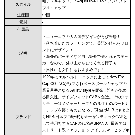
帽子（キャップ） / Adjustable Cap / アジャスタ
スタイル
ブルキャップ
生産国
中国
素材
-
付属品
-
・ニューエラの大人気デザインが再び登場！
・落ち着いたカラーリングで、英語の値札をフロ
ントにデザイン！
説明
・海外のパーティなど自己紹介で使われるステッ
カーなので、盛り上がらせてくれる帽子★
・男性にも女性にもおすすめです！
1920年にエルハルド・コックによってNew Era
Cap CO INCが設立されベースボールキャップの
業界基準となる59Fifty styleを開発し誰もが認め
る耐久性、サイズフィットCAPを創造。そのクオ
リティーはメジャーリーグとの70年ものパートナ
ーシップを築くものとな る。現在はMLBはもとよ
ブランド
りNPB(日本プロ野球)もオーセンティックCAPと
して使用をするCAPの代名詞BRAND。最近では
ストリート系ファッショ ンアイテムや、ヒップホ