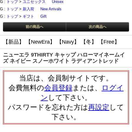
G :
トップ
>
ユニセックス
Unisex
G :
トップ
>
新入荷
New Arrivals
G :
トップ
>
ギフト
Gift
前の商品へ
次の商品へ
【新品】
【NewEra】
【Navy】
【冬】
【Free】
ニューエラ 9THIRTY キャップ ハローマイネームイ
ズ ネイビー スノーホワイト ラディアントレッド
当店は、会員制サイトです。
会費無料の
会員登録
または、
ログイ
ン
して下さい。
パスワードを忘れた方は
再設定
して
下さい。