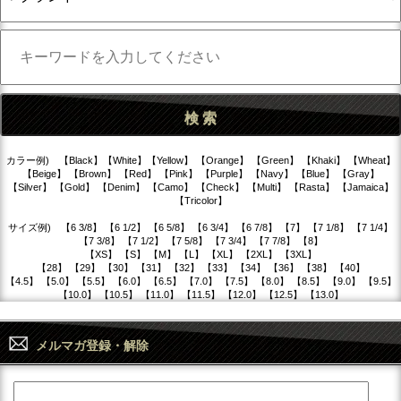
カラー例) 【Black】【White】【Yellow】 【Orange】 【Green】 【Khaki】 【Wheat】
【Beige】 【Brown】 【Red】 【Pink】 【Purple】 【Navy】 【Blue】 【Gray】
【Silver】 【Gold】 【Denim】 【Camo】 【Check】 【Multi】 【Rasta】 【Jamaica】
【Tricolor】
サイズ例) 【6 3/8】 【6 1/2】 【6 5/8】 【6 3/4】 【6 7/8】 【7】 【7 1/8】 【7 1/4】
【7 3/8】 【7 1/2】 【7 5/8】 【7 3/4】 【7 7/8】 【8】
【XS】 【S】 【M】 【L】 【XL】 【2XL】 【3XL】
【28】 【29】 【30】 【31】 【32】 【33】 【34】 【36】 【38】 【40】
【4.5】 【5.0】 【5.5】 【6.0】 【6.5】 【7.0】 【7.5】 【8.0】 【8.5】 【9.0】 【9.5】
【10.0】 【10.5】 【11.0】 【11.5】 【12.0】 【12.5】 【13.0】
メルマガ登録・解除