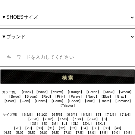
カラー例) 【Black】【White】【Yellow】 【Orange】 【Green】 【Khaki】 【Wheat】
【Beige】 【Brown】 【Red】 【Pink】 【Purple】 【Navy】 【Blue】 【Gray】
【Silver】 【Gold】 【Denim】 【Camo】 【Check】 【Multi】 【Rasta】 【Jamaica】
【Tricolor】
サイズ例) 【6 3/8】 【6 1/2】 【6 5/8】 【6 3/4】 【6 7/8】 【7】 【7 1/8】 【7 1/4】
【7 3/8】 【7 1/2】 【7 5/8】 【7 3/4】 【7 7/8】 【8】
【XS】 【S】 【M】 【L】 【XL】 【2XL】 【3XL】
【28】 【29】 【30】 【31】 【32】 【33】 【34】 【36】 【38】 【40】
【4.5】 【5.0】 【5.5】 【6.0】 【6.5】 【7.0】 【7.5】 【8.0】 【8.5】 【9.0】 【9.5】