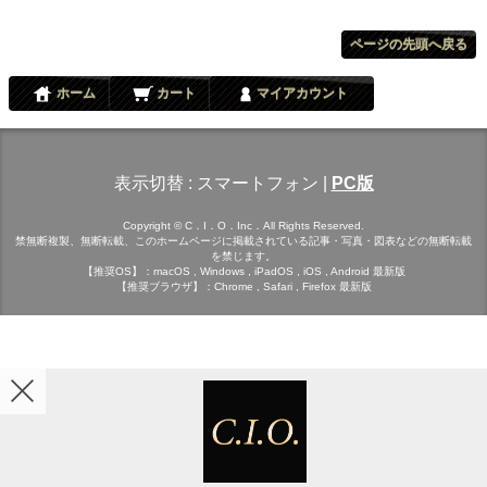
ページの先頭へ戻る
ホーム
カート
マイアカウント
表示切替 :
スマートフォン
|
PC版
Copyright © C．I．O．Inc．All Rights Reserved.
禁無断複製、無断転載、このホームページに掲載されている記事・写真・図表などの無断転載
を禁じます。
【推奨OS】：macOS , Windows , iPadOS , iOS , Android 最新版
【推奨ブラウザ】：Chrome , Safari , Firefox 最新版