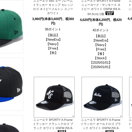
ニューエラ 940 エーフレーム
ニューエラ 9FORTY A-Frame
ニ
トラッカー キャップ カレッジ
ニューヨーク・ヤンキース ネ
ト
ロゴ ネイビーメルトン スノー
イビー ホワイト OSFM (56.8-
ック
ホワイト
60.6cm) 1個
4,
3,960円(本体3,600円、税360
4,620円(本体4,200円、税420
円)
円)
36ポイント
42ポイント
【新品】
【新品】
【NewEra】
【NewEra】
【Navy】
【Navy】
【Free】
【Free】
【秋】
【春】
【Stock】
【2025/01/01】
【2026/01/01】
ニューエラ 9FORTY A-Frame
ニューエラ 9FORTY A-Frame
ニ
トラッカー クラシックロゴ ブ
トラッカー オールドロゴ ブラ
ト
ラック ホワイト OSFM (56.8-
ック ホワイト OSFM (56.8-
ー