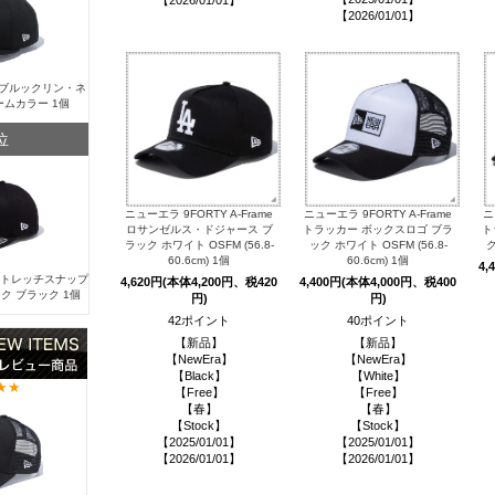
【2026/01/01】
【2026/01/01】
Y ブルックリン・ネ
ームカラー 1個
位
ニューエラ 9FORTY A-Frame
ニューエラ 9FORTY A-Frame
ニ
ロサンゼルス・ドジャース ブ
トラッカー ボックスロゴ ブラ
ト
ラック ホワイト OSFM (56.8-
ック ホワイト OSFM (56.8-
ク
60.6cm) 1個
60.6cm) 1個
4,
 ストレッチスナップ
4,620円(本体4,200円、税420
4,400円(本体4,000円、税400
ク ブラック 1個
円)
円)
42ポイント
40ポイント
【新品】
【新品】
【NewEra】
【NewEra】
【Black】
【White】
【Free】
【Free】
【春】
【春】
【Stock】
【Stock】
【2025/01/01】
【2025/01/01】
【2026/01/01】
【2026/01/01】