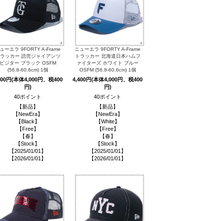
ューエラ 9FORTY A-Frame
ニューエラ 9FORTY A-Frame
ラッカー 読売ジャイアンツ
トラッカー 北海道日本ハムフ
ビジター ブラック OSFM
ァイターズ ホワイト ブルー
(56.8-60.6cm) 1個
OSFM (56.8-60.6cm) 1個
400円(本体4,000円、税400
4,400円(本体4,000円、税400
円)
円)
40ポイント
40ポイント
【新品】
【新品】
【NewEra】
【NewEra】
【Black】
【White】
【Free】
【Free】
【春】
【春】
【Stock】
【Stock】
【2025/01/01】
【2025/01/01】
【2026/01/01】
【2026/01/01】