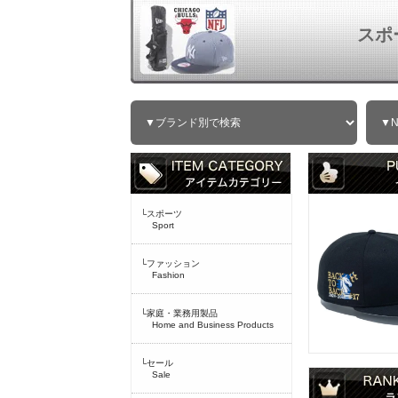
スポ
└スポーツ
Sport
└ファッション
Fashion
└家庭・業務用製品
Home and Business Products
└セール
Sale