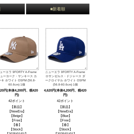
順
■新着順
ューエラ 9FORTY A-Frame
ニューエラ 9FORTY A-Frame
ューヨーク・ヤンキース カ
ロサンゼルス・ドジャース ダ
ーキ ホワイト OSFM (56.8-
ークロイヤル ホワイト OSFM
60.6cm) 1個
(56.8-60.6cm) 1個
620円(本体4,200円、税420
4,620円(本体4,200円、税420
円)
円)
42ポイント
42ポイント
【新品】
【新品】
【NewEra】
【NewEra】
【Beige】
【Blue】
【Free】
【Free】
【春】
【春】
【Stock】
【Stock】
【2025/01/01】
【2025/01/01】