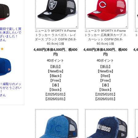
ニューエラ 9FORTY A-Frame
ニューエラ 9FORTY A-Frame
ニ
トラッカー ラスベガス・レイ
トラッカー 広島東洋カープ ス
ト
ダース ブラック OSFM (56.8-
カーレット OSFM (56.8-
60.6cm) 1個
60.6cm) 1個
4,400円(本体4,000円、税400
4,400円(本体4,000円、税400
4,
円)
円)
40ポイント
40ポイント
【新品】
【新品】
【NewEra】
【NewEra】
【Black】
【Red】
【Free】
【Free】
【春】
【春】
【Stock】
【Stock】
【2025/01/01】
【2025/01/01】
【2026/01/01】
【2026/01/01】