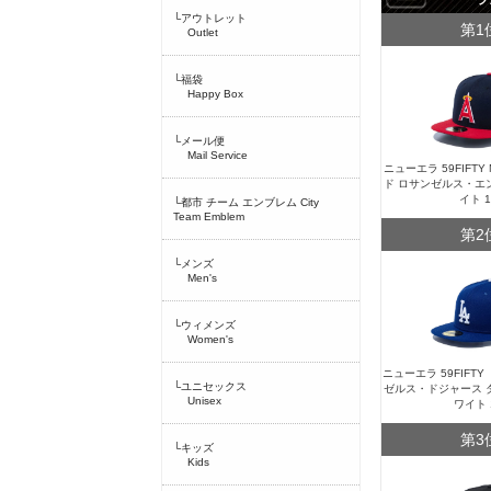
└アウトレット
第1
Outlet
└福袋
Happy Box
└メール便
Mail Service
ニューエラ 59FIFT
ド ロサンゼルス・エ
イト 
└都市 チーム エンブレム City
Team Emblem
第2
└メンズ
Men's
└ウィメンズ
Women's
ニューエラ 59FIFT
└ユニセックス
ゼルス・ドジャース 
Unisex
ワイト 
第3
└キッズ
Kids