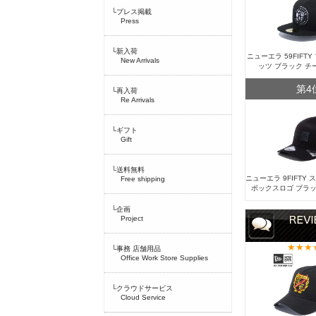
└プレス掲載
Press
└新入荷
ニューエラ 59FIFT
New Arrivals
ッツ ブラック チ
第4
└再入荷
Re Arrivals
└ギフト
Gift
└送料無料
ニューエラ 9FIFTY
Free shipping
ボックスロゴ ブラッ
└企画
Project
└事務 店舗用品
Office Work Store Supplies
└クラウドサービス
Cloud Service