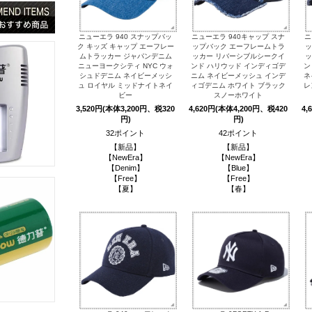
ニューエラ 940 スナップバッ
ニューエラ 940キャップ スナ
ニ
ク キッズ キャップ エーフレー
ップバック エーフレームトラ
ッ
ムトラッカー ジャパンデニム
ッカー リバーシブルシークイ
ッ
ニューヨークシティ NYC ウォ
ンド ハリウッド インディゴデ
ン
シュドデニム ネイビーメッシ
ニム ネイビーメッシュ インデ
ネ
ュ ロイヤル ミッドナイトネイ
ィゴデニム ホワイト ブラック
レ
ビー
スノーホワイト
3,520円(本体3,200円、税320
4,620円(本体4,200円、税420
4,
円)
円)
32ポイント
42ポイント
【新品】
【新品】
【NewEra】
【NewEra】
【Denim】
【Blue】
【Free】
【Free】
【夏】
【春】