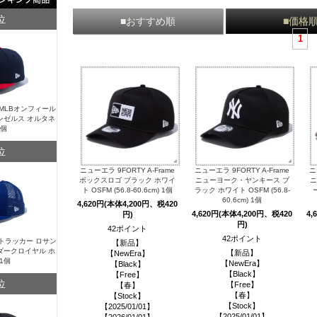
位
■おすすめ順
■価格
1
Y MLBオンフィール
ンゼルス オルタネ
1個
位
ニューエラ 9FORTY A-Frame
ニューエラ 9FORTY A-Frame
ニ
ボックスロゴ ブラック ホワイ
ニューヨーク・ヤンキース ブ
ニ
ト OSFM (56.8-60.6cm) 1個
ラック ホワイト OSFM (56.8-
60.6cm) 1個
4,620円(本体4,200円、税420
4,620円(本体4,200円、税420
4,
円)
円)
42ポイント
42ポイント
Y トラッカー ロサン
【新品】
ダークロイヤル ホ
【新品】
【NewEra】
1個
【NewEra】
【Black】
【Black】
【Free】
位
【Free】
【春】
【春】
【Stock】
【Stock】
【2025/01/01】
【2025/01/01】