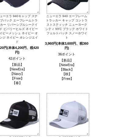
ューエラ 940キャップ スナ
ニューエラ 940 エーフレーム
プバック エーフレームトラ
トラッカー キャップ コントラ
カー リバーシブルシークイ
ストスティッチ ニューヨーク
ド ビバリーヒルズ ネイビー
シティ NYC ブラック ホワイト
イビーメッシュ ネイビー オ
フェルトパッチ スノーホワイ
ンジ ネイビー オレンジエイ
ト
ド
3,960円(本体3,600円、税360
620円(本体4,200円、税420
円)
円)
36ポイント
42ポイント
【新品】
【新品】
【NewEra】
【NewEra】
【Black】
【Navy】
【秋】
【Free】
【Free】
【春】