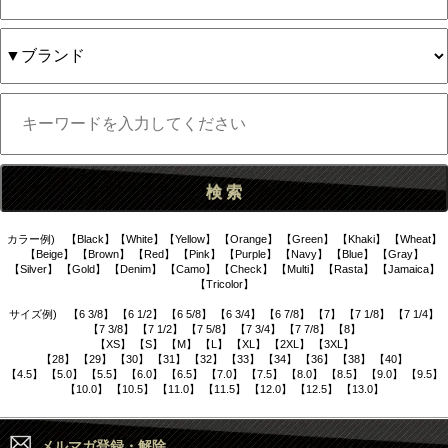
カラー例) 【Black】【White】【Yellow】 【Orange】 【Green】 【Khaki】 【Wheat】
【Beige】 【Brown】 【Red】 【Pink】 【Purple】 【Navy】 【Blue】 【Gray】
【Silver】 【Gold】 【Denim】 【Camo】 【Check】 【Multi】 【Rasta】 【Jamaica】
【Tricolor】
サイズ例) 【6 3/8】 【6 1/2】 【6 5/8】 【6 3/4】 【6 7/8】 【7】 【7 1/8】 【7 1/4】
【7 3/8】 【7 1/2】 【7 5/8】 【7 3/4】 【7 7/8】 【8】
【XS】 【S】 【M】 【L】 【XL】 【2XL】 【3XL】
【28】 【29】 【30】 【31】 【32】 【33】 【34】 【36】 【38】 【40】
【4.5】 【5.0】 【5.5】 【6.0】 【6.5】 【7.0】 【7.5】 【8.0】 【8.5】 【9.0】 【9.5】
【10.0】 【10.5】 【11.0】 【11.5】 【12.0】 【12.5】 【13.0】
メルマガ登録・解除