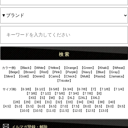
カラー例) 【Black】【White】【Yellow】 【Orange】 【Green】 【Khaki】 【Wheat】
【Beige】 【Brown】 【Red】 【Pink】 【Purple】 【Navy】 【Blue】 【Gray】
【Silver】 【Gold】 【Denim】 【Camo】 【Check】 【Multi】 【Rasta】 【Jamaica】
【Tricolor】
サイズ例) 【6 3/8】 【6 1/2】 【6 5/8】 【6 3/4】 【6 7/8】 【7】 【7 1/8】 【7 1/4】
【7 3/8】 【7 1/2】 【7 5/8】 【7 3/4】 【7 7/8】 【8】
【XS】 【S】 【M】 【L】 【XL】 【2XL】 【3XL】
【28】 【29】 【30】 【31】 【32】 【33】 【34】 【36】 【38】 【40】
【4.5】 【5.0】 【5.5】 【6.0】 【6.5】 【7.0】 【7.5】 【8.0】 【8.5】 【9.0】 【9.5】
【10.0】 【10.5】 【11.0】 【11.5】 【12.0】 【12.5】 【13.0】
メルマガ登録・解除