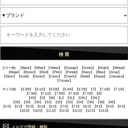
カラー例) 【Black】【White】【Yellow】 【Orange】 【Green】 【Khaki】 【Wheat】
【Beige】 【Brown】 【Red】 【Pink】 【Purple】 【Navy】 【Blue】 【Gray】
【Silver】 【Gold】 【Denim】 【Camo】 【Check】 【Multi】 【Rasta】 【Jamaica】
【Tricolor】
サイズ例) 【6 3/8】 【6 1/2】 【6 5/8】 【6 3/4】 【6 7/8】 【7】 【7 1/8】 【7 1/4】
【7 3/8】 【7 1/2】 【7 5/8】 【7 3/4】 【7 7/8】 【8】
【XS】 【S】 【M】 【L】 【XL】 【2XL】 【3XL】
【28】 【29】 【30】 【31】 【32】 【33】 【34】 【36】 【38】 【40】
【4.5】 【5.0】 【5.5】 【6.0】 【6.5】 【7.0】 【7.5】 【8.0】 【8.5】 【9.0】 【9.5】
【10.0】 【10.5】 【11.0】 【11.5】 【12.0】 【12.5】 【13.0】
メルマガ登録・解除