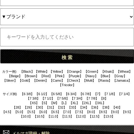
カラー例) 【Black】【White】【Yellow】 【Orange】 【Green】 【Khaki】 【Wheat】
【Beige】 【Brown】 【Red】 【Pink】 【Purple】 【Navy】 【Blue】 【Gray】
【Silver】 【Gold】 【Denim】 【Camo】 【Check】 【Multi】 【Rasta】 【Jamaica】
【Tricolor】
サイズ例) 【6 3/8】 【6 1/2】 【6 5/8】 【6 3/4】 【6 7/8】 【7】 【7 1/8】 【7 1/4】
【7 3/8】 【7 1/2】 【7 5/8】 【7 3/4】 【7 7/8】 【8】
【XS】 【S】 【M】 【L】 【XL】 【2XL】 【3XL】
【28】 【29】 【30】 【31】 【32】 【33】 【34】 【36】 【38】 【40】
【4.5】 【5.0】 【5.5】 【6.0】 【6.5】 【7.0】 【7.5】 【8.0】 【8.5】 【9.0】 【9.5】
【10.0】 【10.5】 【11.0】 【11.5】 【12.0】 【12.5】 【13.0】
メルマガ登録・解除