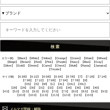
カラー例) 【Black】【White】【Yellow】 【Orange】 【Green】 【Khaki】 【Wheat】
【Beige】 【Brown】 【Red】 【Pink】 【Purple】 【Navy】 【Blue】 【Gray】
【Silver】 【Gold】 【Denim】 【Camo】 【Check】 【Multi】 【Rasta】 【Jamaica】
【Tricolor】
サイズ例) 【6 3/8】 【6 1/2】 【6 5/8】 【6 3/4】 【6 7/8】 【7】 【7 1/8】 【7 1/4】
【7 3/8】 【7 1/2】 【7 5/8】 【7 3/4】 【7 7/8】 【8】
【XS】 【S】 【M】 【L】 【XL】 【2XL】 【3XL】
【28】 【29】 【30】 【31】 【32】 【33】 【34】 【36】 【38】 【40】
【4.5】 【5.0】 【5.5】 【6.0】 【6.5】 【7.0】 【7.5】 【8.0】 【8.5】 【9.0】 【9.5】
【10.0】 【10.5】 【11.0】 【11.5】 【12.0】 【12.5】 【13.0】
メルマガ登録・解除