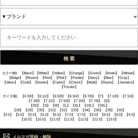
カラー例) 【Black】【White】【Yellow】 【Orange】 【Green】 【Khaki】 【Wheat】
【Beige】 【Brown】 【Red】 【Pink】 【Purple】 【Navy】 【Blue】 【Gray】
【Silver】 【Gold】 【Denim】 【Camo】 【Check】 【Multi】 【Rasta】 【Jamaica】
【Tricolor】
サイズ例) 【6 3/8】 【6 1/2】 【6 5/8】 【6 3/4】 【6 7/8】 【7】 【7 1/8】 【7 1/4】
【7 3/8】 【7 1/2】 【7 5/8】 【7 3/4】 【7 7/8】 【8】
【XS】 【S】 【M】 【L】 【XL】 【2XL】 【3XL】
【28】 【29】 【30】 【31】 【32】 【33】 【34】 【36】 【38】 【40】
【4.5】 【5.0】 【5.5】 【6.0】 【6.5】 【7.0】 【7.5】 【8.0】 【8.5】 【9.0】 【9.5】
【10.0】 【10.5】 【11.0】 【11.5】 【12.0】 【12.5】 【13.0】
メルマガ登録・解除