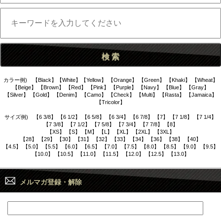
カラー例) 【Black】【White】【Yellow】 【Orange】 【Green】 【Khaki】 【Wheat】
【Beige】 【Brown】 【Red】 【Pink】 【Purple】 【Navy】 【Blue】 【Gray】
【Silver】 【Gold】 【Denim】 【Camo】 【Check】 【Multi】 【Rasta】 【Jamaica】
【Tricolor】
サイズ例) 【6 3/8】 【6 1/2】 【6 5/8】 【6 3/4】 【6 7/8】 【7】 【7 1/8】 【7 1/4】
【7 3/8】 【7 1/2】 【7 5/8】 【7 3/4】 【7 7/8】 【8】
【XS】 【S】 【M】 【L】 【XL】 【2XL】 【3XL】
【28】 【29】 【30】 【31】 【32】 【33】 【34】 【36】 【38】 【40】
【4.5】 【5.0】 【5.5】 【6.0】 【6.5】 【7.0】 【7.5】 【8.0】 【8.5】 【9.0】 【9.5】
【10.0】 【10.5】 【11.0】 【11.5】 【12.0】 【12.5】 【13.0】
メルマガ登録・解除