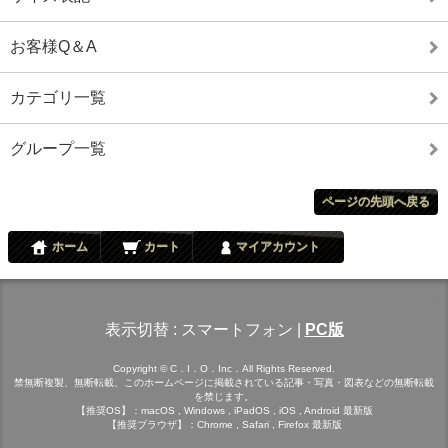
お客様Q＆A
カテゴリ一覧
グループ一覧
ページの先頭へ戻る
ホーム
カート
マイアカウント
表示切替 :
スマートフォン
|
PC版
Copyright © C．I．O．Inc．All Rights Reserved.
禁無断複製、無断転載、このホームページに掲載されている記事・写真・図表などの無断転載
を禁じます。
【推奨OS】：macOS , Windows , iPadOS , iOS , Android 最新版
【推奨ブラウザ】：Chrome , Safari , Firefox 最新版