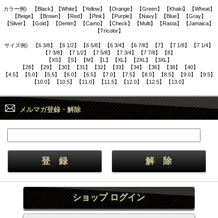
カラー例) 【Black】【White】【Yellow】 【Orange】 【Green】 【Khaki】 【Wheat】
【Beige】 【Brown】 【Red】 【Pink】 【Purple】 【Navy】 【Blue】 【Gray】
【Silver】 【Gold】 【Denim】 【Camo】 【Check】 【Multi】 【Rasta】 【Jamaica】
【Tricolor】
サイズ例) 【6 3/8】 【6 1/2】 【6 5/8】 【6 3/4】 【6 7/8】 【7】 【7 1/8】 【7 1/4】
【7 3/8】 【7 1/2】 【7 5/8】 【7 3/4】 【7 7/8】 【8】
【XS】 【S】 【M】 【L】 【XL】 【2XL】 【3XL】
【28】 【29】 【30】 【31】 【32】 【33】 【34】 【36】 【38】 【40】
【4.5】 【5.0】 【5.5】 【6.0】 【6.5】 【7.0】 【7.5】 【8.0】 【8.5】 【9.0】 【9.5】
【10.0】 【10.5】 【11.0】 【11.5】 【12.0】 【12.5】 【13.0】
メルマガ登録・解除
ショップ ログイン