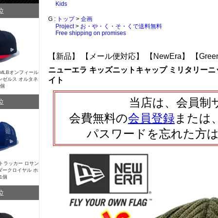
Kids
位
G :
トップ
>
企画
Project
>
お・や・く・そ・くで送料無料
Free shipping on promises
【新品】
【メール便対応】
【NewEra】
【Gre
ニューエラ キッズニットキャップ ミリタリーニ
Y MLBオンフィール
イト
ンゼルス オルタネ
1個
当店は、会員制
位
会費無料の
会員登録
または
パスワードを忘れた方
Y トラッカー ロサン
ダークロイヤル ホ
1個
位