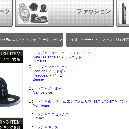
ーツ
ファッション
C :
トップ
>
ニューエラ ニットキャップ
New Era Knit Cap
>
カフニット
Cuff Knit
G :
トップ
>
ファッション
Fashion
>
ヘッドギア
Headgear
>
ビーニー
Beanie
G :
トップ
>
メール便
Mail Service
G :
トップ
>
都市 チーム エンブレム City Team Emblem
>
ノンチ
Non Team
G :
トップ
>
ユニセックス
Unisex
G :
トップ
>
キッズ