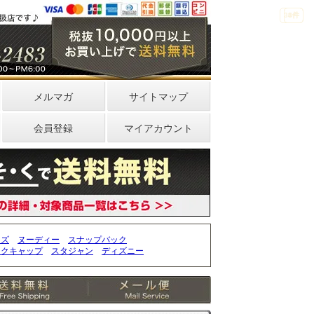
33件
4件
0件
メルマガ
サイトマップ
会員登録
マイアカウント
ッズ
ヌーディー
スナップバック
ークキャップ
スタジャン
ディズニー