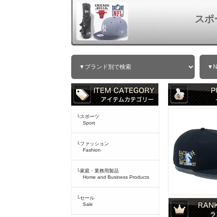
スポ
└スポーツ
Sport
└ファッション
Fashion
└家庭・業務用製品
Home and Business Products
└セール
Sale