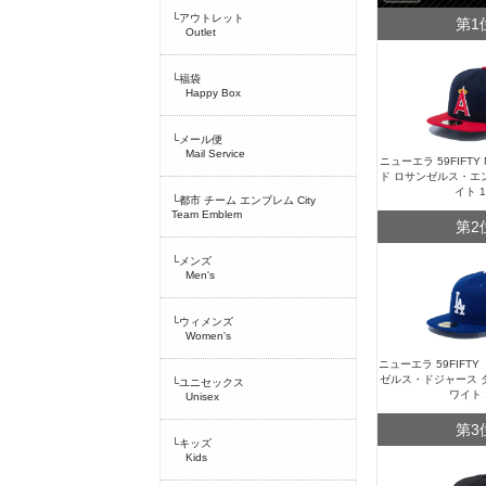
└アウトレット
第1
Outlet
└福袋
Happy Box
└メール便
Mail Service
ニューエラ 59FIFT
ド ロサンゼルス・エ
イト 
└都市 チーム エンブレム City
Team Emblem
第2
└メンズ
Men's
└ウィメンズ
Women's
ニューエラ 59FIFT
ゼルス・ドジャース 
└ユニセックス
ワイト 
Unisex
第3
└キッズ
Kids