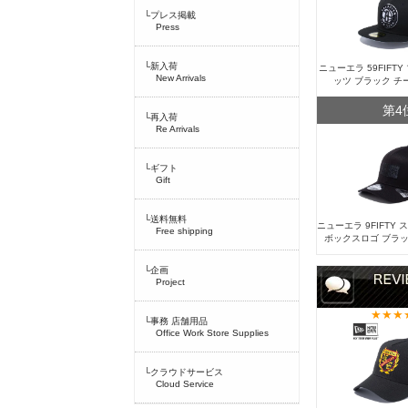
└プレス掲載
Press
└新入荷
ニューエラ 59FIFT
New Arrivals
ッツ ブラック チ
第4
└再入荷
Re Arrivals
└ギフト
Gift
└送料無料
ニューエラ 9FIFTY
Free shipping
ボックスロゴ ブラッ
└企画
Project
└事務 店舗用品
Office Work Store Supplies
└クラウドサービス
Cloud Service