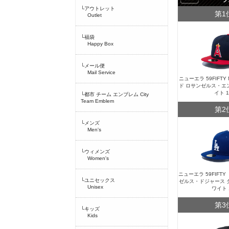
└アウトレット
第1
Outlet
└福袋
Happy Box
└メール便
Mail Service
ニューエラ 59FIFT
ド ロサンゼルス・エ
イト 
└都市 チーム エンブレム City
Team Emblem
第2
└メンズ
Men's
└ウィメンズ
Women's
ニューエラ 59FIFT
└ユニセックス
ゼルス・ドジャース 
Unisex
ワイト 
第3
└キッズ
Kids