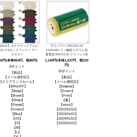
SALE】ユナイテッドアスレ
デリパワー CR123A 3V
001 5.6オンス Tシャツ アー
1200mAh リン酸鉄リチウム充
スカラー
電電池 800-0116 グリーン 1本
50円(本体864円、税86円)
1,140円(本体1,037円、税103
円)
8ポイント
10ポイント
【新品】
【メール便対応】
【新品】
【クリアランスセール】
【メール便対応】
【60%OFF】
【Delipow】
【Beige】
【Green】
【Brown】
【Free】
【Khaki】
【夏】
【Purple】
【stock】
【Green】
【2022/01/01】
【Blue】
【2023/01/01】
【XS】
【2024/01/01】
【S】
【2025/01/01】
【M】
【L】
【XL】