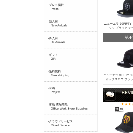
└プレス掲載
Press
└新入荷
ニューエラ 59FIFT
New Arrivals
ッツ ブラック チ
第4
└再入荷
Re Arrivals
└ギフト
Gift
└送料無料
ニューエラ 9FIFTY
Free shipping
ボックスロゴ ブラッ
└企画
Project
└事務 店舗用品
Office Work Store Supplies
└クラウドサービス
Cloud Service