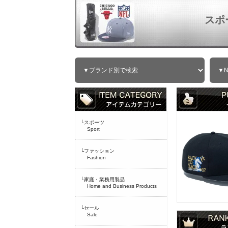
スポ
└スポーツ
Sport
└ファッション
Fashion
└家庭・業務用製品
Home and Business Products
└セール
Sale