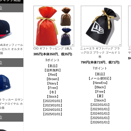
位
Y MLBオンフィール
CIO ギフト ラッピング 1枚入
ニューエラ ギフトバッグ フラ
ニ
ンゼルス オルタネ
ッグロゴ ブラック ゴールド 1
サ
1個
385円(本体350円、税35円)
枚
8
3ポイント
位
790円(本体719円、税71円)
【新品】
7ポイント
【送料無料】
【新品】
【Red】
【メール便対応】
【Brown】
【NewEra】
【Navy】
【Black】
【Free】
【Free】
【冬】
【夏】
【Stock】
Y トラッカー ロサン
【Stock】
【2022/01/01】
ダークロイヤル ホ
【2022/01/01】
【2023/01/01】
1個
【2023/01/01】
【2024/01/01】
【2024/01/01】
【2025/01/01】
位
【2025/01/01】
【2026/01/01】