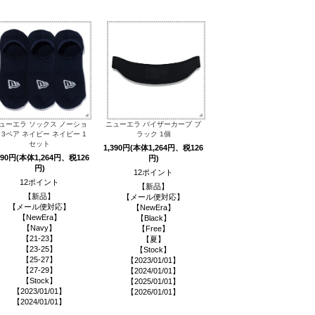
ューエラ ソックス ノーショ
ニューエラ バイザーカーブ ブ
 3ペア ネイビー ネイビー 1
ラック 1個
セット
1,390円(本体1,264円、税126
390円(本体1,264円、税126
円)
円)
12ポイント
12ポイント
【新品】
【新品】
【メール便対応】
【メール便対応】
【NewEra】
【NewEra】
【Black】
【Navy】
【Free】
【21-23】
【夏】
【23-25】
【Stock】
【25-27】
【2023/01/01】
【27-29】
【2024/01/01】
【Stock】
【2025/01/01】
【2023/01/01】
【2026/01/01】
【2024/01/01】