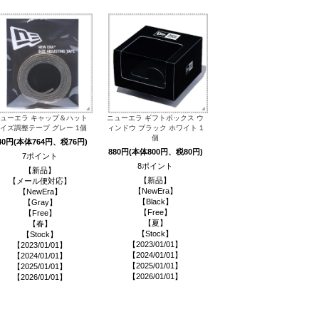
ューエラ キャップ＆ハット
ニューエラ ギフトボックス ウ
イズ調整テープ グレー 1個
ィンドウ ブラック ホワイト 1
個
40円(本体764円、税76円)
880円(本体800円、税80円)
7ポイント
8ポイント
【新品】
【新品】
【メール便対応】
【NewEra】
【NewEra】
【Black】
【Gray】
【Free】
【Free】
【夏】
【春】
【Stock】
【Stock】
【2023/01/01】
【2023/01/01】
【2024/01/01】
【2024/01/01】
【2025/01/01】
【2025/01/01】
【2026/01/01】
【2026/01/01】