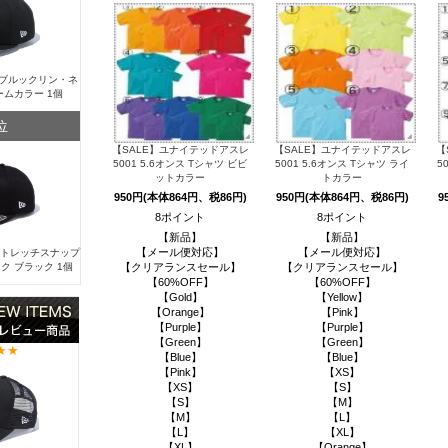
Y ブルックリン・ネ
ームカラー 1個
位
【SALE】ユナイテッドアスレ
【SALE】ユナイテッドアスレ
【
5001 5.6オンス Tシャツ ビビ
5001 5.6オンス Tシャツ ライ
5
ットカラー
トカラー
950円(本体864円、税86円)
950円(本体864円、税86円)
9
8ポイント
8ポイント
【新品】
【新品】
【メール便対応】
【メール便対応】
 ストレッチスナップ
ク ブラック 1個
【クリアランスセール】
【クリアランスセール】
【60%OFF】
【60%OFF】
【Gold】
【Yellow】
【Orange】
【Pink】
【Purple】
【Purple】
【Green】
【Green】
【Blue】
【Blue】
【Pink】
【XS】
【XS】
【S】
【S】
【M】
【M】
【L】
【L】
【XL】
【XL】
【Orange】