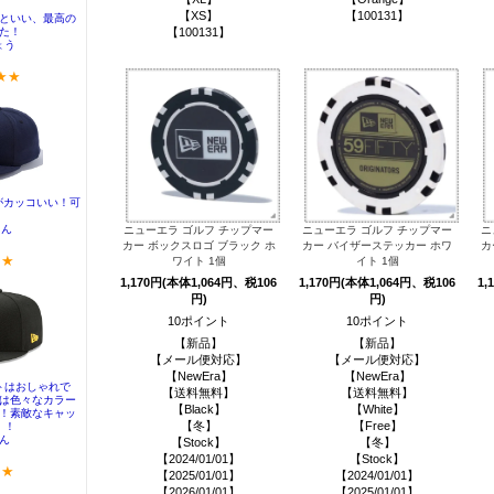
【XS】
【100131】
【100131】
ニューエラ ゴルフ チップマー
ニューエラ ゴルフ チップマー
ニ
カー ボックスロゴ ブラック ホ
カー バイザーステッカー ホワ
カ
ワイト 1個
イト 1個
1,170円(本体1,064円、税106
1,170円(本体1,064円、税106
1,
円)
円)
10ポイント
10ポイント
【新品】
【新品】
【メール便対応】
【メール便対応】
【NewEra】
【NewEra】
【送料無料】
【送料無料】
【Black】
【White】
【冬】
【Free】
【Stock】
【冬】
【2024/01/01】
【Stock】
【2025/01/01】
【2024/01/01】
【2026/01/01】
【2025/01/01】