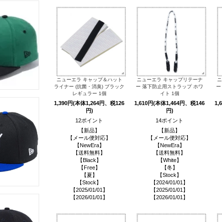
ニューエラ キャップ＆ハット
ニューエラ キャップリテーナ
ニ
ライナー (抗菌・消臭) ブラック
ー 落下防止用ストラップ ホワ
ー
レギュラー 1個
イト 1個
1,390円(本体1,264円、税126
1,610円(本体1,464円、税146
1,
円)
円)
12ポイント
14ポイント
【新品】
【新品】
【メール便対応】
【メール便対応】
【NewEra】
【NewEra】
【送料無料】
【送料無料】
【Black】
【White】
【Free】
【冬】
【夏】
【Stock】
【Stock】
【2024/01/01】
【2025/01/01】
【2025/01/01】
【2026/01/01】
【2026/01/01】