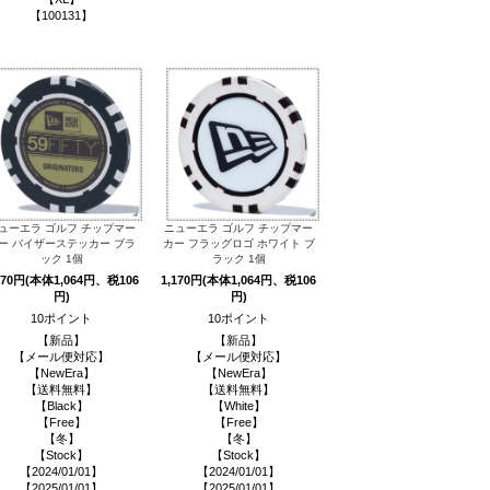
【100131】
ューエラ ゴルフ チップマー
ニューエラ ゴルフ チップマー
ー バイザーステッカー ブラ
カー フラッグロゴ ホワイト ブ
ック 1個
ラック 1個
170円(本体1,064円、税106
1,170円(本体1,064円、税106
円)
円)
10ポイント
10ポイント
【新品】
【新品】
【メール便対応】
【メール便対応】
【NewEra】
【NewEra】
【送料無料】
【送料無料】
【Black】
【White】
【Free】
【Free】
【冬】
【冬】
【Stock】
【Stock】
【2024/01/01】
【2024/01/01】
【2025/01/01】
【2025/01/01】