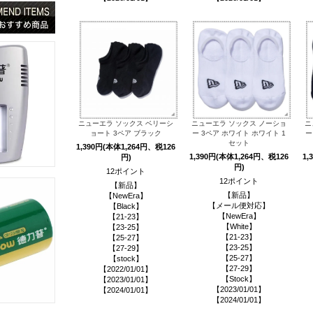
ニューエラ ソックス ベリーシ
ニューエラ ソックス ノーショ
ニ
ョート 3ペア ブラック
ー 3ペア ホワイト ホワイト 1
ー
セット
1,390円(本体1,264円、税126
1,390円(本体1,264円、税126
1,
円)
円)
12ポイント
12ポイント
【新品】
【新品】
【NewEra】
【メール便対応】
【Black】
【NewEra】
【21-23】
【White】
【23-25】
【21-23】
【25-27】
【23-25】
【27-29】
【25-27】
【stock】
【27-29】
【2022/01/01】
【Stock】
【2023/01/01】
【2023/01/01】
【2024/01/01】
【2024/01/01】