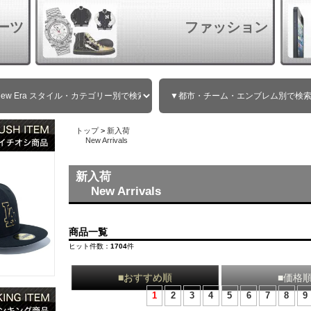
ーツ
ファッション
トップ
>
新入荷
New Arrivals
新入荷
New Arrivals
商品一覧
ヒット件数：
1704
件
■おすすめ順
■価格
1
2
3
4
5
6
7
8
9