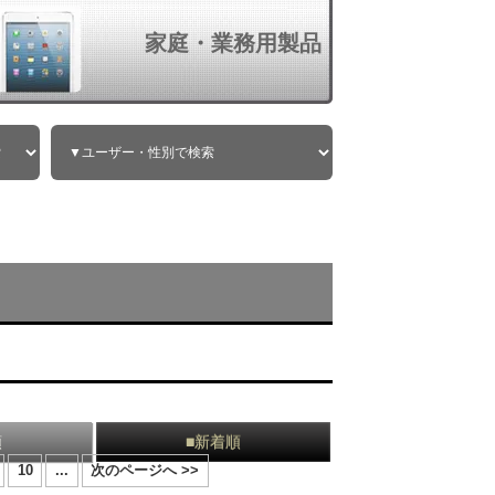
家庭・業務用製品
順
■新着順
10
...
次のページへ >>