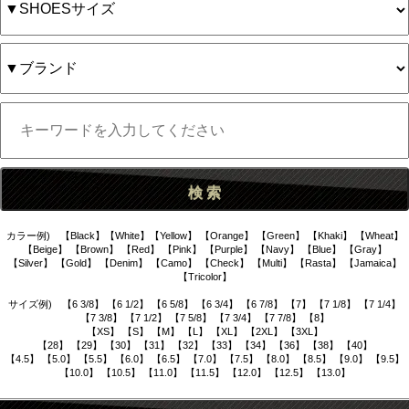
カラー例) 【Black】【White】【Yellow】 【Orange】 【Green】 【Khaki】 【Wheat】
【Beige】 【Brown】 【Red】 【Pink】 【Purple】 【Navy】 【Blue】 【Gray】
【Silver】 【Gold】 【Denim】 【Camo】 【Check】 【Multi】 【Rasta】 【Jamaica】
【Tricolor】
サイズ例) 【6 3/8】 【6 1/2】 【6 5/8】 【6 3/4】 【6 7/8】 【7】 【7 1/8】 【7 1/4】
【7 3/8】 【7 1/2】 【7 5/8】 【7 3/4】 【7 7/8】 【8】
【XS】 【S】 【M】 【L】 【XL】 【2XL】 【3XL】
【28】 【29】 【30】 【31】 【32】 【33】 【34】 【36】 【38】 【40】
【4.5】 【5.0】 【5.5】 【6.0】 【6.5】 【7.0】 【7.5】 【8.0】 【8.5】 【9.0】 【9.5】
【10.0】 【10.5】 【11.0】 【11.5】 【12.0】 【12.5】 【13.0】