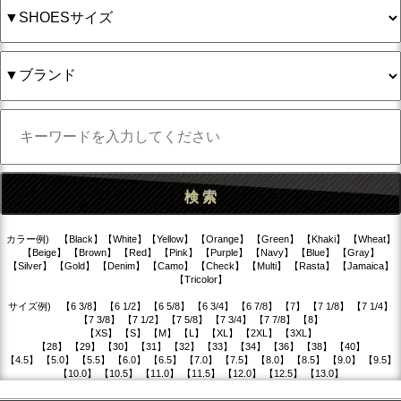
カラー例) 【Black】【White】【Yellow】 【Orange】 【Green】 【Khaki】 【Wheat】
【Beige】 【Brown】 【Red】 【Pink】 【Purple】 【Navy】 【Blue】 【Gray】
【Silver】 【Gold】 【Denim】 【Camo】 【Check】 【Multi】 【Rasta】 【Jamaica】
【Tricolor】
サイズ例) 【6 3/8】 【6 1/2】 【6 5/8】 【6 3/4】 【6 7/8】 【7】 【7 1/8】 【7 1/4】
【7 3/8】 【7 1/2】 【7 5/8】 【7 3/4】 【7 7/8】 【8】
【XS】 【S】 【M】 【L】 【XL】 【2XL】 【3XL】
【28】 【29】 【30】 【31】 【32】 【33】 【34】 【36】 【38】 【40】
【4.5】 【5.0】 【5.5】 【6.0】 【6.5】 【7.0】 【7.5】 【8.0】 【8.5】 【9.0】 【9.5】
【10.0】 【10.5】 【11.0】 【11.5】 【12.0】 【12.5】 【13.0】