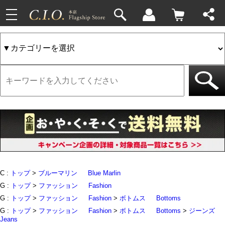
toggle
33件
4件
navigation
C :
トップ
>
ブルーマリン
Blue Marlin
G :
トップ
>
ファッション
Fashion
G :
トップ
>
ファッション
Fashion
>
ボトムス
Bottoms
G :
トップ
>
ファッション
Fashion
>
ボトムス
Bottoms
>
ジーンズ
Jeans