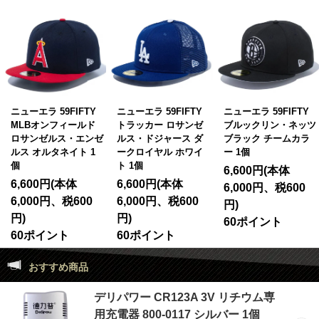
ニューエラ 59FIFTY
ニューエラ 59FIFTY
ニューエラ 9FIFTY ス
トラッカー ロサンゼ
ブルックリン・ネッツ
トレッチスナップ ボ
ルス・ドジャース ダ
ブラック チームカラ
ックスロゴ ブラック
ークロイヤル ホワイ
ー 1個
ブラック 1個
ト 1個
6,600円(本体
6,380円(本体
6,600円(本体
6,000円、税600
5,800円、税580
6,000円、税600
円)
円)
円)
60ポイント
58ポイント
60ポイント
おすすめ商品
デリパワー CR123A 3V リチウム専
用充電器 800-0117 シルバー 1個