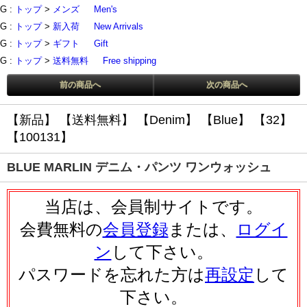
G :
トップ
>
メンズ
Men's
G :
トップ
>
新入荷
New Arrivals
G :
トップ
>
ギフト
Gift
G :
トップ
>
送料無料
Free shipping
前の商品へ
次の商品へ
【新品】
【送料無料】
【Denim】
【Blue】
【32】
【100131】
BLUE MARLIN デニム・パンツ ワンウォッシュ
当店は、会員制サイトです。
会費無料の
会員登録
または、
ログイ
ン
して下さい。
パスワードを忘れた方は
再設定
して
下さい。