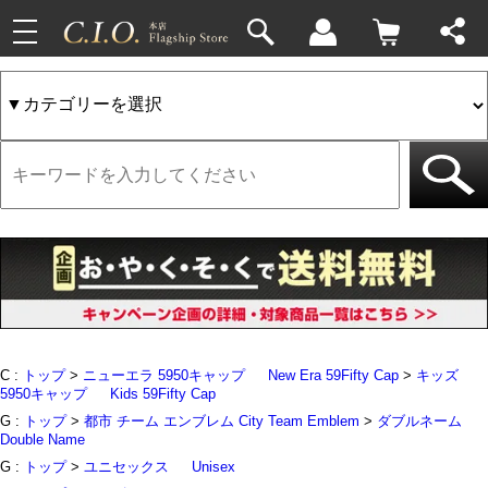
toggle
33件
4件
navigation
C :
トップ
>
ニューエラ 5950キャップ
New Era 59Fifty Cap
>
キッズ
5950キャップ
Kids 59Fifty Cap
G :
トップ
>
都市 チーム エンブレム City Team Emblem
>
ダブルネーム
Double Name
G :
トップ
>
ユニセックス
Unisex