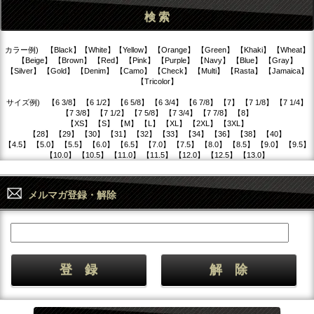
カラー例) 【Black】【White】【Yellow】 【Orange】 【Green】 【Khaki】 【Wheat】
【Beige】 【Brown】 【Red】 【Pink】 【Purple】 【Navy】 【Blue】 【Gray】
【Silver】 【Gold】 【Denim】 【Camo】 【Check】 【Multi】 【Rasta】 【Jamaica】
【Tricolor】
サイズ例) 【6 3/8】 【6 1/2】 【6 5/8】 【6 3/4】 【6 7/8】 【7】 【7 1/8】 【7 1/4】
【7 3/8】 【7 1/2】 【7 5/8】 【7 3/4】 【7 7/8】 【8】
【XS】 【S】 【M】 【L】 【XL】 【2XL】 【3XL】
【28】 【29】 【30】 【31】 【32】 【33】 【34】 【36】 【38】 【40】
【4.5】 【5.0】 【5.5】 【6.0】 【6.5】 【7.0】 【7.5】 【8.0】 【8.5】 【9.0】 【9.5】
【10.0】 【10.5】 【11.0】 【11.5】 【12.0】 【12.5】 【13.0】
メルマガ登録・解除