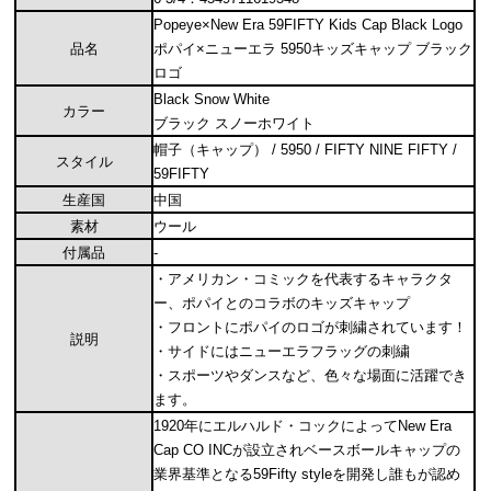
Popeye×New Era 59FIFTY Kids Cap Black Logo
品名
ポパイ×ニューエラ 5950キッズキャップ ブラック
ロゴ
Black Snow White
カラー
ブラック スノーホワイト
帽子（キャップ） / 5950 / FIFTY NINE FIFTY /
スタイル
59FIFTY
生産国
中国
素材
ウール
付属品
-
・アメリカン・コミックを代表するキャラクタ
ー、ポパイとのコラボのキッズキャップ
・フロントにポパイのロゴが刺繍されています！
説明
・サイドにはニューエラフラッグの刺繍
・スポーツやダンスなど、色々な場面に活躍でき
ます。
1920年にエルハルド・コックによってNew Era
Cap CO INCが設立されベースボールキャップの
業界基準となる59Fifty styleを開発し誰もが認め