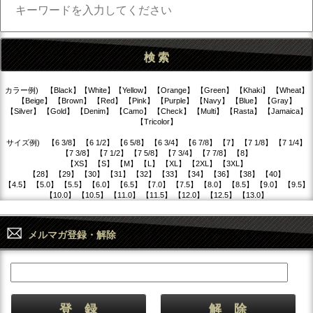
カラー例) 【Black】【White】【Yellow】 【Orange】 【Green】 【Khaki】 【Wheat】
【Beige】 【Brown】 【Red】 【Pink】 【Purple】 【Navy】 【Blue】 【Gray】
【Silver】 【Gold】 【Denim】 【Camo】 【Check】 【Multi】 【Rasta】 【Jamaica】
【Tricolor】
サイズ例) 【6 3/8】 【6 1/2】 【6 5/8】 【6 3/4】 【6 7/8】 【7】 【7 1/8】 【7 1/4】
【7 3/8】 【7 1/2】 【7 5/8】 【7 3/4】 【7 7/8】 【8】
【XS】 【S】 【M】 【L】 【XL】 【2XL】 【3XL】
【28】 【29】 【30】 【31】 【32】 【33】 【34】 【36】 【38】 【40】
【4.5】 【5.0】 【5.5】 【6.0】 【6.5】 【7.0】 【7.5】 【8.0】 【8.5】 【9.0】 【9.5】
【10.0】 【10.5】 【11.0】 【11.5】 【12.0】 【12.5】 【13.0】
メルマガ登録・解除