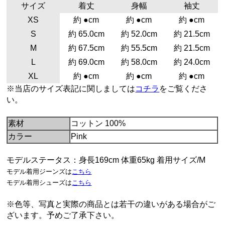
サイズ
着丈
身幅
袖丈
XS
約 ●cm
約 ●cm
約 ●cm
S
約 65.0cm
約 52.0cm
約 21.5cm
M
約 67.5cm
約 55.5cm
約 21.5cm
L
約 69.0cm
約 58.0cm
約 24.0cm
XL
約 ●cm
約 ●cm
約 ●cm
※当店のサイズ表記に関しましては
コチラ
をご覧くださ
い。
素材
コットン 100%
カラー
Pink
モデルステータス：身長169cm 体重65kg 着用サイズ/M
モデル着用ジーンズは
こちら
モデル着用シューズは
こちら
※色等、写真と実際の商品とは若干の違いがある場合がご
ざいます。予めご了承下さい。