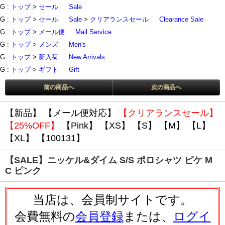
G :
トップ
>
セール
Sale
G :
トップ
>
セール
Sale
>
クリアランスセール
Clearance Sale
G :
トップ
>
メール便
Mail Service
G :
トップ
>
メンズ
Men's
G :
トップ
>
新入荷
New Arrivals
G :
トップ
>
ギフト
Gift
前の商品へ
次の商品へ
【新品】
【メール便対応】
【クリアランスセール】
【25%OFF】
【Pink】
【XS】
【S】
【M】
【L】
【XL】
【100131】
【SALE】ニッケル&ダイム S/S ポロシャツ ピケ M
C ピンク
当店は、会員制サイトです。
会費無料の
会員登録
または、
ログイ