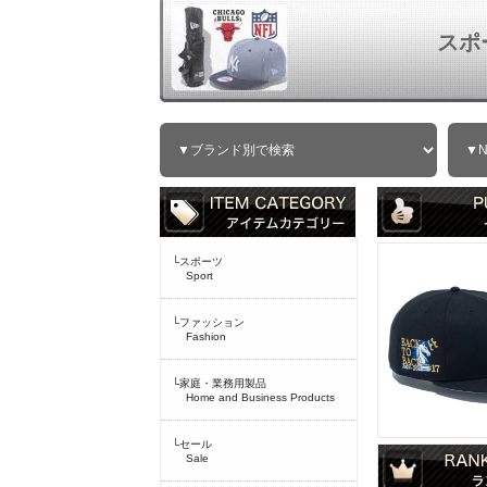
スポ
└スポーツ
Sport
└ファッション
Fashion
└家庭・業務用製品
Home and Business Products
└セール
Sale