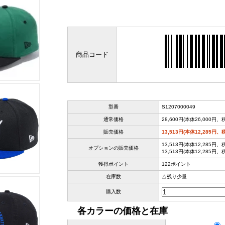
商品コード
型番
S1207000049
通常価格
28,600円(本体26,000円、税
販売価格
13,513円(本体12,285円、税
13,513円(本体12,285円、税
オプションの販売価格
13,513円(本体12,285円、税
獲得ポイント
122ポイント
在庫数
△残り少量
購入数
各カラーの価格と在庫