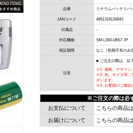
品番
リチウムバッテリパッ
JANコード
4951319126843
付属品
-
対応機種
SM-L300-UB57 JP
保証期間
なし（初期不良のみ
■ ご注文の際は、
※1. 価格、デザイ
注意
※2. 色、サイズ等
ざいます。
※3. お客様のご都
※ご注文の際は必
お支払について
こちらの商品
お届けについて
こちらの商品