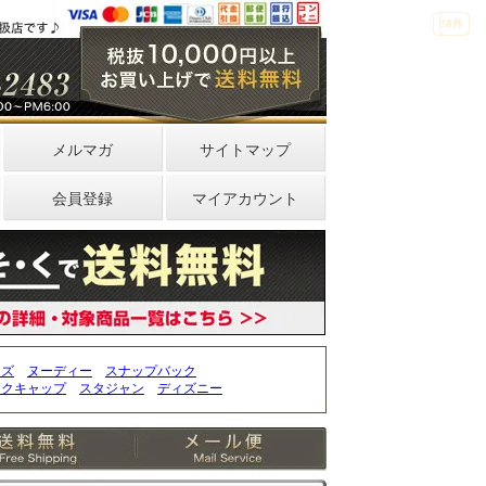
33件
4件
0件
メルマガ
サイトマップ
会員登録
マイアカウント
ッズ
ヌーディー
スナップバック
ークキャップ
スタジャン
ディズニー