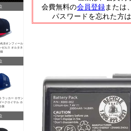
会費無料の
会員登録
または
位
パスワードを忘れた方
Y MLBオンフィール
ンゼルス オルタネ
1個
位
Y トラッカー ロサン
ダークロイヤル ホ
1個
位