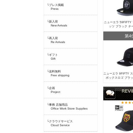
└プレス掲載
Press
└新入荷
ニューエラ 59FIFT
New Arrivals
ッツ ブラック チ
第4
└再入荷
Re Arrivals
└ギフト
Gift
└送料無料
ニューエラ 9FIFTY
Free shipping
ボックスロゴ ブラッ
└企画
Project
└事務 店舗用品
Office Work Store Supplies
└クラウドサービス
Cloud Service