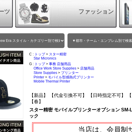
ーツ
ファッション
C :
トップ
>
スター精密
Star Micronics
G :
トップ
>
事務 店舗用品
Office Work Store Supplies
>
店舗用品
Store Supplies
>
プリンター
Printer
>
モバイル型感熱式プリンター
Mobile Thermal Printer
【新品】
【代金引換不可】
【日時指定不可】
【
【春】
スター精密 モバイルプリンターオプション SM-L
ック
当店は、会員制