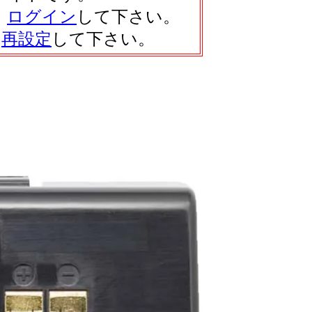
、
ログイン
して下さい。
は
再設定
して下さい。