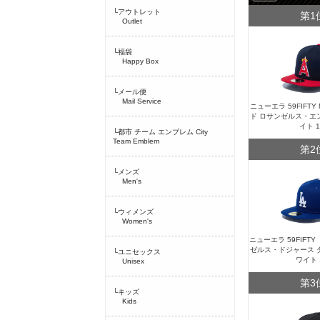
└アウトレット
第1
Outlet
└福袋
Happy Box
└メール便
Mail Service
ニューエラ 59FIFT
ド ロサンゼルス・エ
イト 
└都市 チーム エンブレム City
Team Emblem
第2
└メンズ
Men's
└ウィメンズ
Women's
ニューエラ 59FIFT
ゼルス・ドジャース 
└ユニセックス
ワイト 
Unisex
第3
└キッズ
Kids