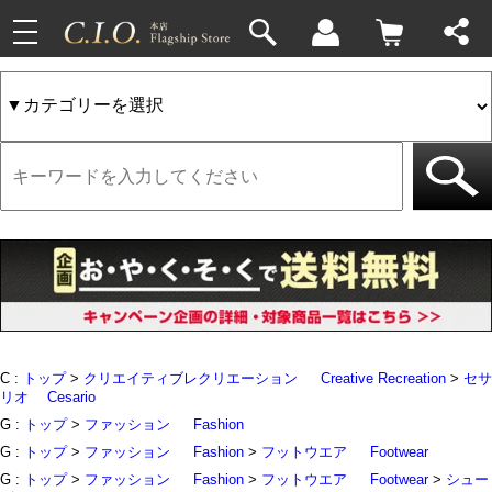
toggle
33件
4件
navigation
C :
トップ
>
クリエイティブレクリエーション
Creative Recreation
>
セサ
リオ
Cesario
G :
トップ
>
ファッション
Fashion
G :
トップ
>
ファッション
Fashion
>
フットウエア
Footwear
G :
トップ
>
ファッション
Fashion
>
フットウエア
Footwear
>
シュー