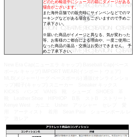
どのため輸送中にシューズの箱にダメージがある
場合がございます。
また海外店舗での販売時にサインペンなどでのマ
ーキングなどがある場合もございますので予めご
了承下さい。
※届いた商品がイメージと異なる、気が変わった
等、お客様のご都合による理由や、一度ご使用に
なった商品の返品・交換はお受けできません。 予
めご了承下さい。
New Era Cap(ニューエラ キャップ) Baseball Cap(ベース
ボール キャップ) IMPORT WEAR(インポート ウェア)
MLB(メジャーリーグ ベースボール) 通販(オンラインショ
ップ)帽子(キャップ) スニーカー Sneaker キックス
KICKS バンズ VANS 靴 シューズ SHOES 革
靴 Leather Shoe HIPHOP B系 ストB ストリート
Kenye West カニエ Usher アッシャー セレブ 愛
用 アーティスト 着用 Sean Paul ショーンポール レ
ア 激レア