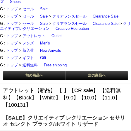
ズ
Shoes
G :
トップ
>
セール
Sale
G :
トップ
>
セール
Sale
>
クリアランスセール
Clearance Sale
G :
トップ
>
セール
Sale
>
クリアランスセール
Clearance Sale
>
クリ
エイティブレクリエーション
Creative Recreation
G :
トップ
>
アウトレット
Outlet
G :
トップ
>
メンズ
Men's
G :
トップ
>
新入荷
New Arrivals
G :
トップ
>
ギフト
Gift
G :
トップ
>
送料無料
Free shipping
前の商品へ
次の商品へ
アウトレット【新品】
【 】
【CR sale】
【送料無
料】
【Black】
【White】
【9.0】
【10.0】
【11.0】
【100131】
【SALE】クリエイティブ レクリエーション セサリ
オ セレクト ブラック/ホワイト リザード