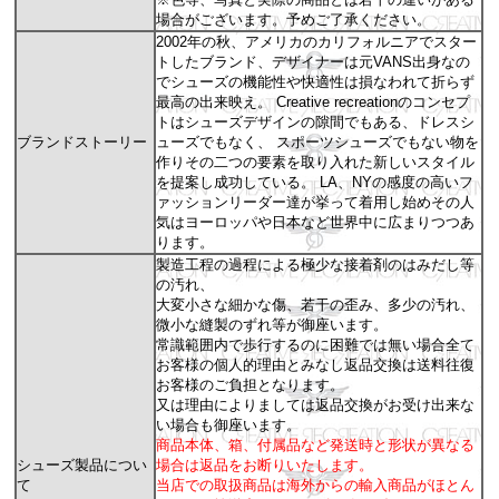
場合がございます。予めご了承ください。
2002年の秋、アメリカのカリフォルニアでスター
トしたブランド、デザイナーは元VANS出身なの
でシューズの機能性や快適性は損なわれて折らず
最高の出来映え。 Creative recreationのコンセプ
トはシューズデザインの隙間でもある、ドレスシ
ブランドストーリー
ューズでもなく、 スポーツシューズでもない物を
作りその二つの要素を取り入れた新しいスタイル
を提案し成功している。 LA、NYの感度の高いフ
ァッションリーダー達が挙って着用し始めその人
気はヨーロッパや日本など世界中に広まりつつあ
ります。
製造工程の過程による極少な接着剤のはみだし等
の汚れ、
大変小さな細かな傷、若干の歪み、多少の汚れ、
微小な縫製のずれ等が御座います。
常識範囲内で歩行するのに困難では無い場合全て
お客様の個人的理由とみなし返品交換は送料往復
お客様のご負担となります。
又は理由によりましては返品交換がお受け出来な
い場合も御座います。
商品本体、箱、付属品など発送時と形状が異なる
シューズ製品につい
場合は返品をお断りいたします。
て
当店での取扱商品は海外からの輸入商品がほとん