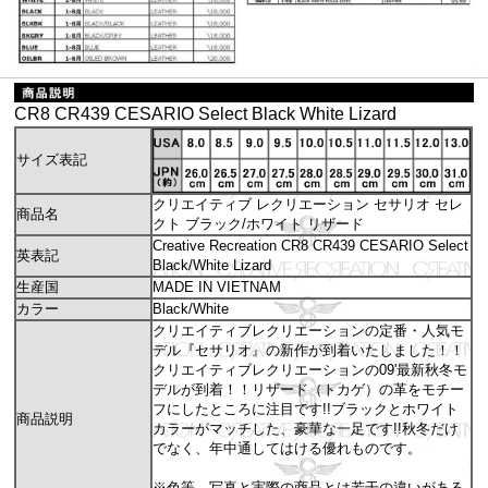
CR8 CR439 CESARIO Select Black White Lizard
サイズ表記
クリエイティブ レクリエーション セサリオ セレ
商品名
クト ブラック/ホワイト リザード
Creative Recreation CR8 CR439 CESARIO Select
英表記
Black/White Lizard
生産国
MADE IN VIETNAM
カラー
Black/White
クリエイティブレクリエーションの定番・人気モ
デル『セサリオ』の新作が到着いたしました！！
クリエイティブレクリエーションの09'最新秋冬モ
デルが到着！！リザード（トカゲ）の革をモチー
フにしたところに注目です!!ブラックとホワイト
商品説明
カラーがマッチした、豪華な一足です!!秋冬だけ
でなく、年中通してはける優れものです。
※色等、写真と実際の商品とは若干の違いがある