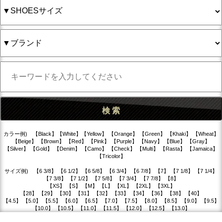
カラー例) 【Black】【White】【Yellow】 【Orange】 【Green】 【Khaki】 【Wheat】
【Beige】 【Brown】 【Red】 【Pink】 【Purple】 【Navy】 【Blue】 【Gray】
【Silver】 【Gold】 【Denim】 【Camo】 【Check】 【Multi】 【Rasta】 【Jamaica】
【Tricolor】
サイズ例) 【6 3/8】 【6 1/2】 【6 5/8】 【6 3/4】 【6 7/8】 【7】 【7 1/8】 【7 1/4】
【7 3/8】 【7 1/2】 【7 5/8】 【7 3/4】 【7 7/8】 【8】
【XS】 【S】 【M】 【L】 【XL】 【2XL】 【3XL】
【28】 【29】 【30】 【31】 【32】 【33】 【34】 【36】 【38】 【40】
【4.5】 【5.0】 【5.5】 【6.0】 【6.5】 【7.0】 【7.5】 【8.0】 【8.5】 【9.0】 【9.5】
【10.0】 【10.5】 【11.0】 【11.5】 【12.0】 【12.5】 【13.0】