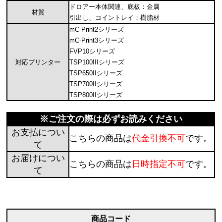
ドロアー本体関連、底板：金属
材質
引出し、コイントレイ：樹脂材
mC-Print2シリーズ
mC-Print3シリーズ
FVP10シリーズ
対応プリンター
TSP100IIIシリーズ
TSP650IIシリーズ
TSP700IIシリーズ
TSP800IIシリーズ
※ご注文の際は必ずお読みください
お支払につい
こちらの商品は
代金引換不可
です。
て
お届けについ
こちらの商品は
日時指定不可
です。
て
商品コード