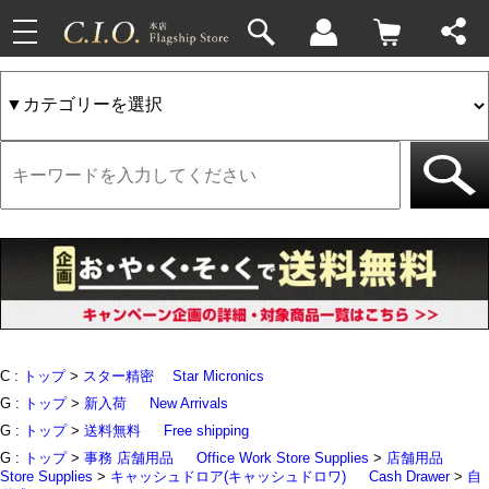
toggle
33件
4件
navigation
C :
トップ
>
スター精密
Star Micronics
G :
トップ
>
新入荷
New Arrivals
G :
トップ
>
送料無料
Free shipping
G :
トップ
>
事務 店舗用品
Office Work Store Supplies
>
店舗用品
Store Supplies
>
キャッシュドロア(キャッシュドロワ)
Cash Drawer
>
自