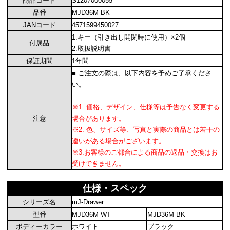
商品コード
S1207000055
品番
MJD36M BK
JANコード
4571599450027
1.キー（引き出し開閉時に使用）×2個
付属品
2.取扱説明書
保証期間
1年間
■ ご注文の際は、以下内容を予めご了承くださ
い。
※1. 価格、デザイン、仕様等は予告なく変更する
注意
場合があります。
※2. 色、サイズ等、写真と実際の商品とは若干の
違いがある場合がございます。
※3.お客様のご都合による商品の返品・交換はお
受けできません。
仕様・スペック
シリーズ名
mJ-Drawer
型番
MJD36M WT
MJD36M BK
ボディーカラー
ホワイト
ブラック