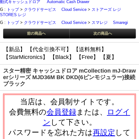
動式キャッシュドロア
Automatic Cash Drawer
G :
トップ
>
クラウドサービス
Cloud Service
>
ストアーズ レジ
STORES レジ
G :
トップ
>
クラウドサービス
Cloud Service
>
スマレジ
Smaregi
前の商品へ
次の商品へ
【新品】
【代金引換不可】
【送料無料】
【StarMicronics】
【Black】
【Free】
【夏】
スター精密 キャッシュドロア mCollection mJ-Draw
erシリーズ MJD36M BK DKD(6ピンモジュラー)接続
ブラック
当店は、会員制サイトです。
会費無料の
会員登録
または、
ログイ
ン
して下さい。
パスワードを忘れた方は
再設定
して