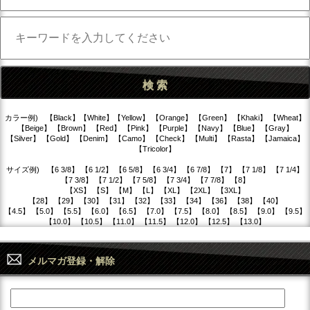
カラー例) 【Black】【White】【Yellow】 【Orange】 【Green】 【Khaki】 【Wheat】
【Beige】 【Brown】 【Red】 【Pink】 【Purple】 【Navy】 【Blue】 【Gray】
【Silver】 【Gold】 【Denim】 【Camo】 【Check】 【Multi】 【Rasta】 【Jamaica】
【Tricolor】
サイズ例) 【6 3/8】 【6 1/2】 【6 5/8】 【6 3/4】 【6 7/8】 【7】 【7 1/8】 【7 1/4】
【7 3/8】 【7 1/2】 【7 5/8】 【7 3/4】 【7 7/8】 【8】
【XS】 【S】 【M】 【L】 【XL】 【2XL】 【3XL】
【28】 【29】 【30】 【31】 【32】 【33】 【34】 【36】 【38】 【40】
【4.5】 【5.0】 【5.5】 【6.0】 【6.5】 【7.0】 【7.5】 【8.0】 【8.5】 【9.0】 【9.5】
【10.0】 【10.5】 【11.0】 【11.5】 【12.0】 【12.5】 【13.0】
メルマガ登録・解除