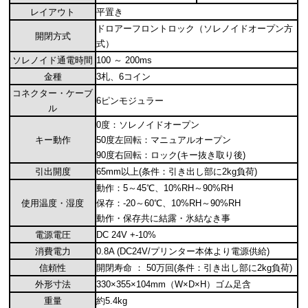
レイアウト
平置き
ドロアーフロントロック（ソレノイドオープン方
開閉方式
式）
ソレノイド通電時間
100 ～ 200ms
金種
3札、6コイン
コネクター・ケーブ
6ピンモジュラー
ル
0度：ソレノイドオープン
キー動作
50度左回転：マニュアルオープン
90度右回転：ロック(キー抜き取り後)
引出開度
65mm以上(条件：引き出し部に2kg負荷)
動作：5～45℃、10%RH～90%RH
使用温度・湿度
保存：-20～60℃、10%RH～90%RH
動作・保存共に結露・氷結なき事
電源電圧
DC 24V +-10%
消費電力
0.8A (DC24V/プリンター本体より電源供給)
信頼性
開閉寿命 ： 50万回(条件：引き出し部に2kg負荷)
外形寸法
330×355×104mm（W×D×H）ゴム足含
重量
約5.4kg