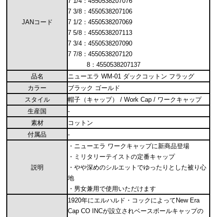
7 1/4：4550538207076
7 3/8：4550538207106
JANコード
7 1/2：4550538207069
7 5/8：4550538207113
7 3/4：4550538207090
7 7/8：4550538207120
8：4550538207137
品名
ニューエラ WM-01 ダックコットン フラッグ
カラー
ブラック ゴールド
スタイル
帽子（キャップ） / Work Cap / ワークキャップ
生産国
-
素材
コットン
付属品
-
・ニューエラ ワークキャップに新商品登場
・ミリタリーテイストの定番キャップ
説明
・やや深めのシルエットでゆったりとした被り心
地
・男女兼用で使用いただけます
1920年にエルハルド・コックによってNew Era
Cap CO INCが設立されベースボールキャップの