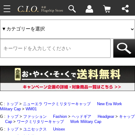
toggle
33件
4件
navigation
C :
トップ
>
ニューエラ ワークミリタリーキャップ
New Era Work
Military Cap
>
WM01
G :
トップ
>
ファッション
Fashion
>
ヘッドギア
Headgear
>
キャップ
Cap
>
ワークミリタリーキャップ
Work Military Cap
G :
トップ
>
ユニセックス
Unisex