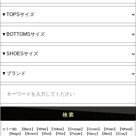
カラー例) 【Black】【White】【Yellow】 【Orange】 【Green】 【Khaki】 【Wheat】
【Beige】 【Brown】 【Red】 【Pink】 【Purple】 【Navy】 【Blue】 【Gray】