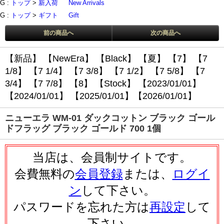
G :
トップ
>
新入荷
New Arrivals
G :
トップ
>
ギフト
Gift
前の商品へ
次の商品へ
【新品】
【NewEra】
【Black】
【夏】
【7】
【7
1/8】
【7 1/4】
【7 3/8】
【7 1/2】
【7 5/8】
【7
3/4】
【7 7/8】
【8】
【Stock】
【2023/01/01】
【2024/01/01】
【2025/01/01】
【2026/01/01】
ニューエラ WM-01 ダックコットン ブラック ゴール
ドフラッグ ブラック ゴールド 700 1個
当店は、会員制サイトです。
会費無料の
会員登録
または、
ログイ
ン
して下さい。
パスワードを忘れた方は
再設定
して
下さい。