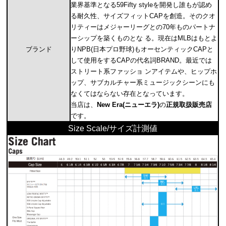
業界基準となる59Fifty styleを開発し誰もが認め
る耐久性、サイズフィットCAPを創造。そのクオ
リティーはメジャーリーグとの70年ものパートナ
ーシップを築くものとな る。現在はMLBはもとよ
ブランド
りNPB(日本プロ野球)もオーセンティックCAPと
して使用をするCAPの代名詞BRAND。最近では
ストリート系ファッショ ンアイテムや、ヒップホ
ップ、サブカルチャー系ミュージックシーンにも
なくてはならない存在となっています。
当店は、
New Era(ニューエラ)
の
正規取扱販売店
です。
Size Scale/サイズ計測値