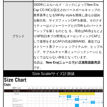
1920年にエルハルド・コックによってNew Era
Cap CO INCが設立されベースボールキャップの
業界基準となる59Fifty styleを開発し誰もが認め
る耐久性、サイズフィットCAPを創造。そのクオ
リティーはメジャーリーグとの70年ものパートナ
ーシップを築くものとな る。現在はMLBはもとよ
ブランド
りNPB(日本プロ野球)もオーセンティックCAPと
して使用をするCAPの代名詞BRAND。最近では
ストリート系ファッショ ンアイテムや、ヒップホ
ップ、サブカルチャー系ミュージックシーンにも
なくてはならない存在となっています。
当店は、
New Era(ニューエラ)
の
正規取扱販売店
です。
Size Scale/サイズ計測値