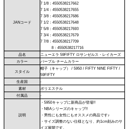
7 1/8：4550538217662
7 1/4：4550538217655
7 3/8：4550538217686
JANコード
7 1/2：4550538217648
7 5/8：4550538217693
7 3/4：4550538217679
7 7/8：4550538217709
8：4550538217716
品名
ニューエラ 59FIFTY ロサンゼルス・レイカーズ
カラー
パープル チームカラー
帽子（キャップ） / 5950 / FIFTY NINE FIFTY /
スタイル
59FIFTY
生産国
-
素材
ポリエステル
付属品
-
・5950キャップに新商品が登場!!
・NBAシリーズのキャップ!!
説明
・男性にも女性にもオススメの商品です♪
・サイズ調整のない仕様となり、約1cm刻みのサ
イズ展開です。