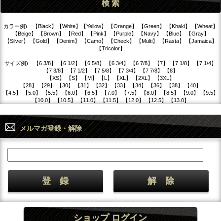
カラー例) 【Black】【White】【Yellow】 【Orange】 【Green】 【Khaki】 【Wheat】
【Beige】 【Brown】 【Red】 【Pink】 【Purple】 【Navy】 【Blue】 【Gray】
【Silver】 【Gold】 【Denim】 【Camo】 【Check】 【Multi】 【Rasta】 【Jamaica】
【Tricolor】
サイズ例) 【6 3/8】 【6 1/2】 【6 5/8】 【6 3/4】 【6 7/8】 【7】 【7 1/8】 【7 1/4】
【7 3/8】 【7 1/2】 【7 5/8】 【7 3/4】 【7 7/8】 【8】
【XS】 【S】 【M】 【L】 【XL】 【2XL】 【3XL】
【28】 【29】 【30】 【31】 【32】 【33】 【34】 【36】 【38】 【40】
【4.5】 【5.0】 【5.5】 【6.0】 【6.5】 【7.0】 【7.5】 【8.0】 【8.5】 【9.0】 【9.5】
【10.0】 【10.5】 【11.0】 【11.5】 【12.0】 【12.5】 【13.0】
メルマガ登録・解除
ショップ ログイン