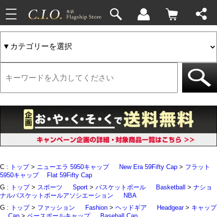
toggle
33件
4件
navigation
C :
トップ
>
ニューエラ 5950キャップ
New Era 59Fifty Cap
>
フラット
5950キャップ
Flat 59Fifty Cap
G :
トップ
>
スポーツ
Sport
>
バスケットボール
Basketball
>
ナショ
ナルバスケットボールアソシエーション
NBA
G :
トップ
>
ファッション
Fashion
>
ヘッドギア
Headgear
>
キャップ
Cap
>
ベースボールキャップ
Baseball Cap