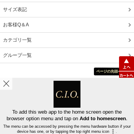
サイズ表記
お客様Q＆A
カテゴリ一覧
グループ一覧
ページの先頭へ戻る
ホーム
カート
マイアカウント
表示切替 :
スマートフォン
|
PC版
To add this web app to the home screen open the
browser option menu and tap on
Add to homescreen
.
Copyright © C．I．O．Inc．All Rights Reserved.
禁無断複製、無断転載、このホームページに掲載されている記事・写真・図表などの無断転載
The menu can be accessed by pressing the menu hardware button if your
を禁じます。
device has one, or by tapping the top right menu icon
.
【推奨OS】：macOS , Windows , iPadOS , iOS , Android 最新版