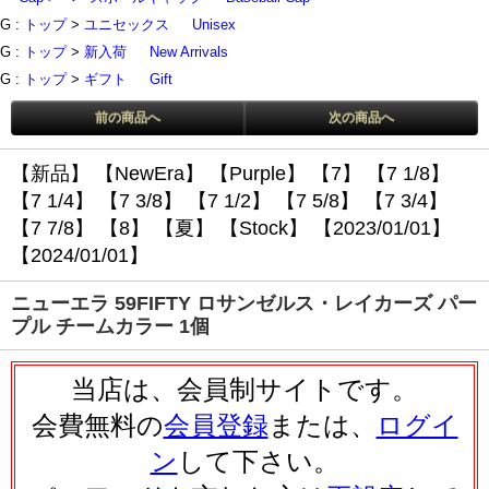
G :
トップ
>
ユニセックス
Unisex
G :
トップ
>
新入荷
New Arrivals
G :
トップ
>
ギフト
Gift
前の商品へ
次の商品へ
【新品】
【NewEra】
【Purple】
【7】
【7 1/8】
【7 1/4】
【7 3/8】
【7 1/2】
【7 5/8】
【7 3/4】
【7 7/8】
【8】
【夏】
【Stock】
【2023/01/01】
【2024/01/01】
ニューエラ 59FIFTY ロサンゼルス・レイカーズ パー
プル チームカラー 1個
当店は、会員制サイトです。
会費無料の
会員登録
または、
ログイ
ン
して下さい。