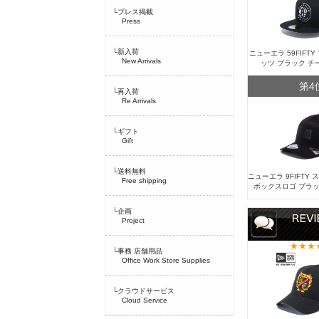
└プレス掲載
Press
└新入荷
ニューエラ 59FIFT
New Arrivals
ッツ ブラック チ
第4
└再入荷
Re Arrivals
└ギフト
Gift
└送料無料
ニューエラ 9FIFTY
Free shipping
ボックスロゴ ブラッ
└企画
Project
└事務 店舗用品
Office Work Store Supplies
└クラウドサービス
Cloud Service