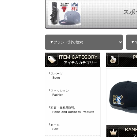
スポ
└スポーツ
Sport
└ファッション
Fashion
└家庭・業務用製品
Home and Business Products
└セール
Sale