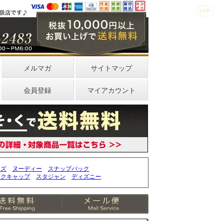
33件
4件
0件
メルマガ
サイトマップ
会員登録
マイアカウント
ッズ
ヌーディー
スナップバック
ークキャップ
スタジャン
ディズニー