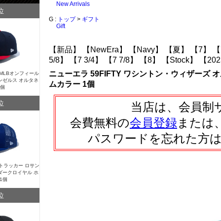
New Arrivals
位
G :
トップ
>
ギフト
Gift
【新品】
【NewEra】
【Navy】
【夏】
【7】
【
5/8】
【7 3/4】
【7 7/8】
【8】
【Stock】
【202
ニューエラ 59FIFTY ワシントン・ウィザーズ
Y MLBオンフィール
ンゼルス オルタネ
ムカラー 1個
1個
位
当店は、会員制
会費無料の
会員登録
または
パスワードを忘れた方
Y トラッカー ロサン
ダークロイヤル ホ
1個
位