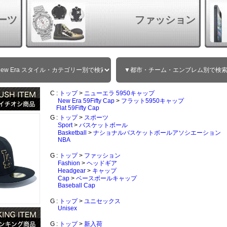
ーツ
ファッション
C :
トップ
>
ニューエラ 5950キャップ
New Era 59Fifty Cap
>
フラット5950キャップ
Flat 59Fifty Cap
G :
トップ
>
スポーツ
Sport
>
バスケットボール
Basketball
>
ナショナルバスケットボールアソシエーション
NBA
G :
トップ
>
ファッション
Fashion
>
ヘッドギア
Headgear
>
キャップ
Cap
>
ベースボールキャップ
Baseball Cap
G :
トップ
>
ユニセックス
Unisex
G :
トップ
>
新入荷