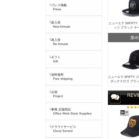
└プレス掲載
Press
└新入荷
ニューエラ 59FIFT
New Arrivals
ッツ ブラック チ
第4
└再入荷
Re Arrivals
└ギフト
Gift
└送料無料
ニューエラ 9FIFTY
Free shipping
ボックスロゴ ブラッ
└企画
Project
└事務 店舗用品
Office Work Store Supplies
└クラウドサービス
Cloud Service