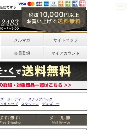
33件
4件
0件
メルマガ
サイトマップ
会員登録
マイアカウント
ッズ
ヌーディー
スナップバック
ークキャップ
スタジャン
ディズニー