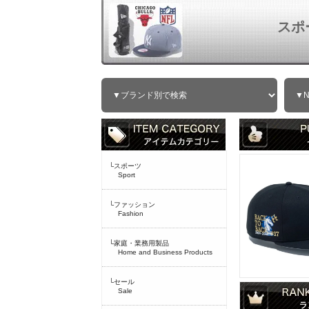
スポ
└スポーツ
Sport
└ファッション
Fashion
└家庭・業務用製品
Home and Business Products
└セール
Sale