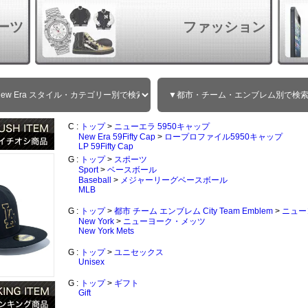
ーツ
ファッション
C :
トップ
>
ニューエラ 5950キャップ
New Era 59Fifty Cap
>
ロープロファイル5950キャップ
LP 59Fifty Cap
G :
トップ
>
スポーツ
Sport
>
ベースボール
Baseball
>
メジャーリーグベースボール
MLB
G :
トップ
>
都市 チーム エンブレム City Team Emblem
>
ニュー
New York
>
ニューヨーク・メッツ
New York Mets
G :
トップ
>
ユニセックス
Unisex
G :
トップ
>
ギフト
Gift