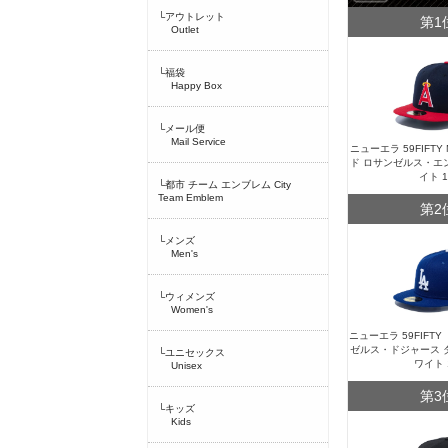
└アウトレット
第1
Outlet
└福袋
Happy Box
└メール便
Mail Service
ニューエラ 59FIFT
ド ロサンゼルス・エ
イト 
└都市 チーム エンブレム City
Team Emblem
第2
└メンズ
Men's
└ウィメンズ
Women's
ニューエラ 59FIFT
ゼルス・ドジャース 
└ユニセックス
ワイト 
Unisex
第3
└キッズ
Kids