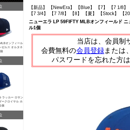
位
【新品】
【NewEra】
【Blue】
【7】
【7 1/8】
【7 3/4】
【7 7/8】
【8】
【夏】
【Stock】
【20
ニューエラ LP 59FIFTY MLBオンフィール
ル1個
当店は、会員制
Y MLBオンフィール
ンゼルス オルタネ
会費無料の
会員登録
または
1個
パスワードを忘れた方
位
Y トラッカー ロサン
ダークロイヤル ホ
1個
位