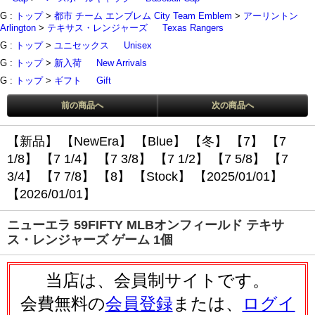
G :
トップ
>
都市 チーム エンブレム City Team Emblem
>
アーリントン
Arlington
>
テキサス・レンジャーズ
Texas Rangers
G :
トップ
>
ユニセックス
Unisex
G :
トップ
>
新入荷
New Arrivals
G :
トップ
>
ギフト
Gift
前の商品へ
次の商品へ
【新品】
【NewEra】
【Blue】
【冬】
【7】
【7
1/8】
【7 1/4】
【7 3/8】
【7 1/2】
【7 5/8】
【7
3/4】
【7 7/8】
【8】
【Stock】
【2025/01/01】
【2026/01/01】
ニューエラ 59FIFTY MLBオンフィールド テキサ
ス・レンジャーズ ゲーム 1個
当店は、会員制サイトです。
会費無料の
会員登録
または、
ログイ