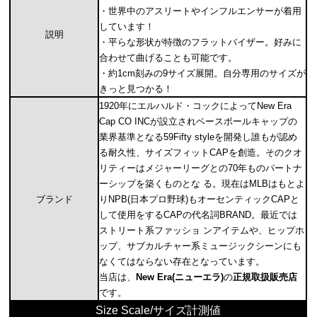
・世界中のアスリートやインフルエンサーが着用
しています！
説明
・平らな形状が特徴のフラットバイザー。好みに
合わせて曲げることも可能です。
・約1cm刻みの9サイズ展開。自分専用のサイズが
きっと見つかる！
1920年にエルハルド・コックによってNew Era
Cap CO INCが設立されベースボールキャップの
業界基準となる59Fifty styleを開発し誰もが認め
る耐久性、サイズフィットCAPを創造。そのクオ
リティーはメジャーリーグとの70年ものパートナ
ーシップを築くものとな る。現在はMLBはもとよ
ブランド
りNPB(日本プロ野球)もオーセンティックCAPと
して使用をするCAPの代名詞BRAND。最近では
ストリート系ファッショ ンアイテムや、ヒップホ
ップ、サブカルチャー系ミュージックシーンにも
なくてはならない存在となっています。
当店は、
New Era(ニューエラ)
の
正規取扱販売店
です。
Size Scale/サイズ計測値