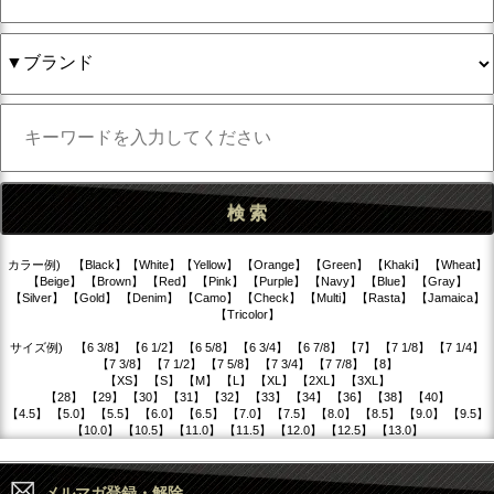
カラー例) 【Black】【White】【Yellow】 【Orange】 【Green】 【Khaki】 【Wheat】
【Beige】 【Brown】 【Red】 【Pink】 【Purple】 【Navy】 【Blue】 【Gray】
【Silver】 【Gold】 【Denim】 【Camo】 【Check】 【Multi】 【Rasta】 【Jamaica】
【Tricolor】
サイズ例) 【6 3/8】 【6 1/2】 【6 5/8】 【6 3/4】 【6 7/8】 【7】 【7 1/8】 【7 1/4】
【7 3/8】 【7 1/2】 【7 5/8】 【7 3/4】 【7 7/8】 【8】
【XS】 【S】 【M】 【L】 【XL】 【2XL】 【3XL】
【28】 【29】 【30】 【31】 【32】 【33】 【34】 【36】 【38】 【40】
【4.5】 【5.0】 【5.5】 【6.0】 【6.5】 【7.0】 【7.5】 【8.0】 【8.5】 【9.0】 【9.5】
【10.0】 【10.5】 【11.0】 【11.5】 【12.0】 【12.5】 【13.0】
メルマガ登録・解除