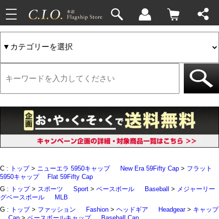
toggle
33件
4件
navigation
C :
トップ
>
ニューエラ 5950キャップ
New Era 59Fifty Cap
>
フラット
5950キャップ
Flat 59Fifty Cap
G :
トップ
>
スポーツ
Sport
>
ベースボール
Baseball
>
メジャーリー
グベースボール
MLB
G :
トップ
>
ファッション
Fashion
>
ヘッドギア
Headgear
>
キャップ
Cap
>
ベースボールキャップ
Baseball Cap