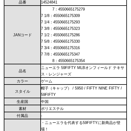
品番
14524841
7：4550665175279
7 1/8：4550665175309
7 1/4：4550665175293
7 3/8：4550665175323
JANコード
7 1/2：4550665175286
7 5/8：4550665175330
7 3/4：4550665175316
7 7/8：4550665175347
8：4550665175354
ニューエラ 59FIFTY MLBオンフィールド テキサ
品名
ス・レンジャーズ
カラー
ゲーム
帽子（キャップ） / 5950 / FIFTY NINE FIFTY /
スタイル
59FIFTY
生産国
中国
素材
ポリエステル
付属品
-
・ニューエラを代表する59FIFTYに新商品が登
場！