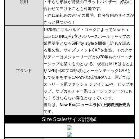
説明
・平らな形状が特徴のフラットバイザー。好みに
合わせて曲げることも可能です。
・約1cm刻みの9サイズ展開。自分専用のサイズが
きっと見つかる！
1920年にエルハルド・コックによってNew Era
Cap CO INCが設立されベースボールキャップの
業界基準となる59Fifty styleを開発し誰もが認め
る耐久性、サイズフィットCAPを創造。そのクオ
リティーはメジャーリーグとの70年ものパートナ
ーシップを築くものとな る。現在はMLBはもとよ
ブランド
りNPB(日本プロ野球)もオーセンティックCAPと
して使用をするCAPの代名詞BRAND。最近では
ストリート系ファッショ ンアイテムや、ヒップホ
ップ、サブカルチャー系ミュージックシーンにも
なくてはならない存在となっています。
当店は、
New Era(ニューエラ)
の
正規取扱販売店
です。
Size Scale/サイズ計測値