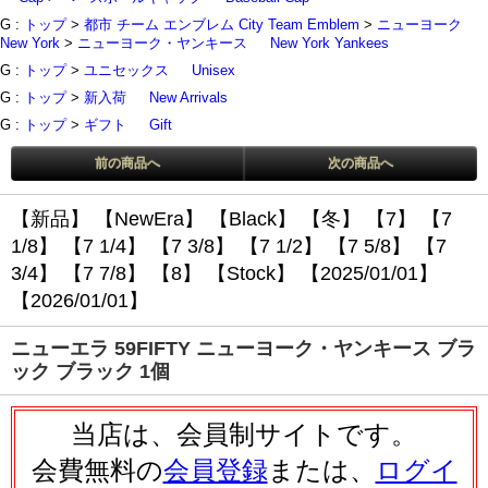
G :
トップ
>
都市 チーム エンブレム City Team Emblem
>
ニューヨーク
New York
>
ニューヨーク・ヤンキース
New York Yankees
G :
トップ
>
ユニセックス
Unisex
G :
トップ
>
新入荷
New Arrivals
G :
トップ
>
ギフト
Gift
前の商品へ
次の商品へ
【新品】
【NewEra】
【Black】
【冬】
【7】
【7
1/8】
【7 1/4】
【7 3/8】
【7 1/2】
【7 5/8】
【7
3/4】
【7 7/8】
【8】
【Stock】
【2025/01/01】
【2026/01/01】
ニューエラ 59FIFTY ニューヨーク・ヤンキース ブラ
ック ブラック 1個
当店は、会員制サイトです。
会費無料の
会員登録
または、
ログイ