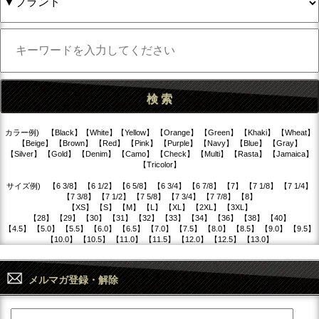
カラー例) 【Black】【White】【Yellow】 【Orange】 【Green】 【Khaki】 【Wheat】
【Beige】 【Brown】 【Red】 【Pink】 【Purple】 【Navy】 【Blue】 【Gray】
【Silver】 【Gold】 【Denim】 【Camo】 【Check】 【Multi】 【Rasta】 【Jamaica】
【Tricolor】
サイズ例) 【6 3/8】 【6 1/2】 【6 5/8】 【6 3/4】 【6 7/8】 【7】 【7 1/8】 【7 1/4】
【7 3/8】 【7 1/2】 【7 5/8】 【7 3/4】 【7 7/8】 【8】
【XS】 【S】 【M】 【L】 【XL】 【2XL】 【3XL】
【28】 【29】 【30】 【31】 【32】 【33】 【34】 【36】 【38】 【40】
【4.5】 【5.0】 【5.5】 【6.0】 【6.5】 【7.0】 【7.5】 【8.0】 【8.5】 【9.0】 【9.5】
【10.0】 【10.5】 【11.0】 【11.5】 【12.0】 【12.5】 【13.0】
メルマガ登録・解除