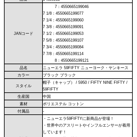
7：4550665199046
7 1/8：4550665199077
7 1/4：4550665199060
7 3/8：4550665199091
JANコード
7 1/2：4550665199053
7 5/8：4550665199107
7 3/4：4550665199084
7 7/8：4550665199114
8：4550665199121
品名
ニューエラ 59FIFTY ニューヨーク・ヤンキース
カラー
ブラック ブラック
帽子（キャップ） / 5950 / FIFTY NINE FIFTY /
スタイル
59FIFTY
生産国
中国
素材
ポリエステル コットン
付属品
-
・ニューエラ59FIFTYに新商品が登場！
・世界中のアスリートやインフルエンサーが着用
しています！