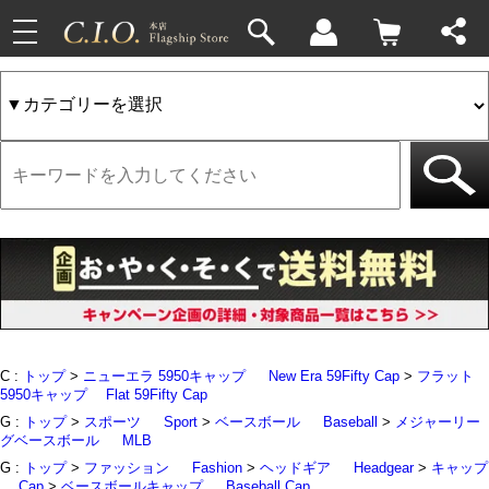
toggle
33件
4件
navigation
C :
トップ
>
ニューエラ 5950キャップ
New Era 59Fifty Cap
>
フラット
5950キャップ
Flat 59Fifty Cap
G :
トップ
>
スポーツ
Sport
>
ベースボール
Baseball
>
メジャーリー
グベースボール
MLB
G :
トップ
>
ファッション
Fashion
>
ヘッドギア
Headgear
>
キャップ
Cap
>
ベースボールキャップ
Baseball Cap