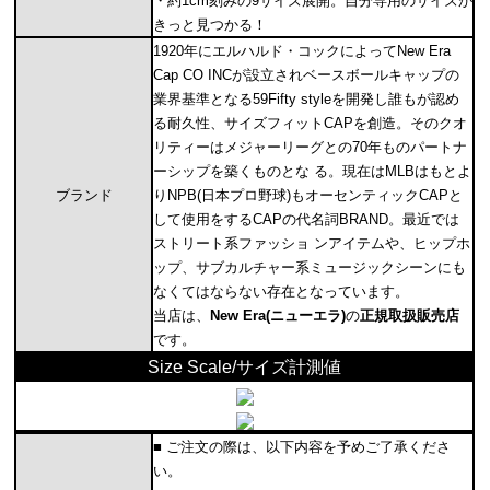
・約1cm刻みの9サイズ展開。自分専用のサイズが
きっと見つかる！
1920年にエルハルド・コックによってNew Era
Cap CO INCが設立されベースボールキャップの
業界基準となる59Fifty styleを開発し誰もが認め
る耐久性、サイズフィットCAPを創造。そのクオ
リティーはメジャーリーグとの70年ものパートナ
ーシップを築くものとな る。現在はMLBはもとよ
ブランド
りNPB(日本プロ野球)もオーセンティックCAPと
して使用をするCAPの代名詞BRAND。最近では
ストリート系ファッショ ンアイテムや、ヒップホ
ップ、サブカルチャー系ミュージックシーンにも
なくてはならない存在となっています。
当店は、
New Era(ニューエラ)
の
正規取扱販売店
です。
Size Scale/サイズ計測値
■ ご注文の際は、以下内容を予めご了承くださ
い。