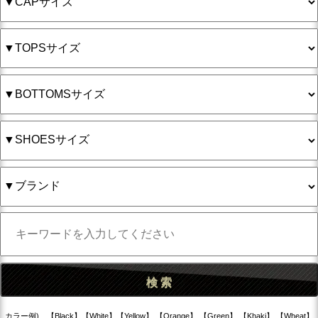
カラー例) 【Black】【White】【Yellow】 【Orange】 【Green】 【Khaki】 【Wheat】