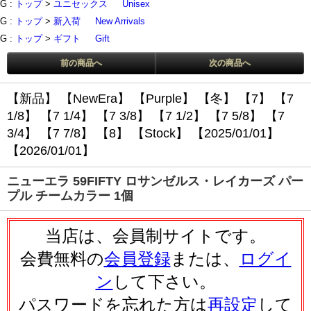
G :
トップ
>
ユニセックス
Unisex
G :
トップ
>
新入荷
New Arrivals
G :
トップ
>
ギフト
Gift
前の商品へ
次の商品へ
【新品】
【NewEra】
【Purple】
【冬】
【7】
【7
1/8】
【7 1/4】
【7 3/8】
【7 1/2】
【7 5/8】
【7
3/4】
【7 7/8】
【8】
【Stock】
【2025/01/01】
【2026/01/01】
ニューエラ 59FIFTY ロサンゼルス・レイカーズ パー
プル チームカラー 1個
当店は、会員制サイトです。
会費無料の
会員登録
または、
ログイ
ン
して下さい。
パスワードを忘れた方は
再設定
して