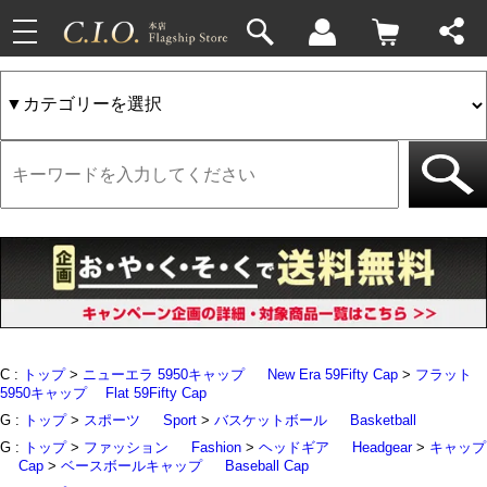
toggle
33件
4件
navigation
C :
トップ
>
ニューエラ 5950キャップ
New Era 59Fifty Cap
>
フラット
5950キャップ
Flat 59Fifty Cap
G :
トップ
>
スポーツ
Sport
>
バスケットボール
Basketball
G :
トップ
>
ファッション
Fashion
>
ヘッドギア
Headgear
>
キャップ
Cap
>
ベースボールキャップ
Baseball Cap