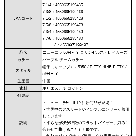
7 1/4：4550665199435
7 3/8：4550665199466
JANコード
7 1/2：4550665199428
7 5/8：4550665199473
7 3/4：4550665199459
7 7/8：4550665199480
8：4550665199497
品名
ニューエラ 59FIFTY ロサンゼルス・レイカーズ
カラー
パープル チームカラー
帽子（キャップ） / 5950 / FIFTY NINE FIFTY /
スタイル
59FIFTY
生産国
中国
素材
ポリエステル コットン
付属品
-
・ニューエラ59FIFTYに新商品が登場！
・世界中のアスリートやインフルエンサーが着用
しています！
説明
・平らな形状が特徴のフラットバイザー。好みに
合わせて曲げることも可能です。