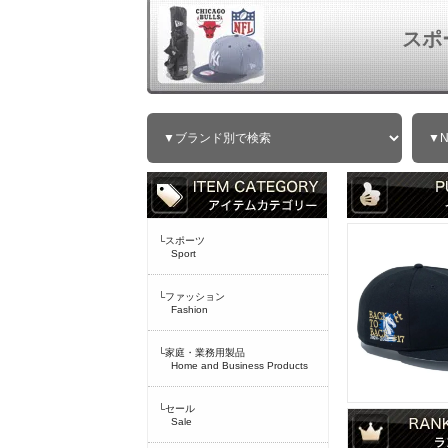
スポ
└スポーツ
Sport
└ファッション
Fashion
└家庭・業務用製品
Home and Business Products
└セール
Sale