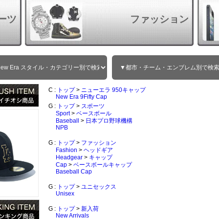
ーツ
ファッション
C :
トップ
>
ニューエラ 950キャップ
New Era 9Fifty Cap
G :
トップ
>
スポーツ
Sport
>
ベースボール
Baseball
>
日本プロ野球機構
NPB
G :
トップ
>
ファッション
Fashion
>
ヘッドギア
Headgear
>
キャップ
Cap
>
ベースボールキャップ
Baseball Cap
G :
トップ
>
ユニセックス
Unisex
G :
トップ
>
新入荷
New Arrivals