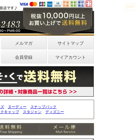
33件
4件
0件
メルマガ
サイトマップ
会員登録
マイアカウント
ッズ
ヌーディー
スナップバック
ークキャップ
スタジャン
ディズニー