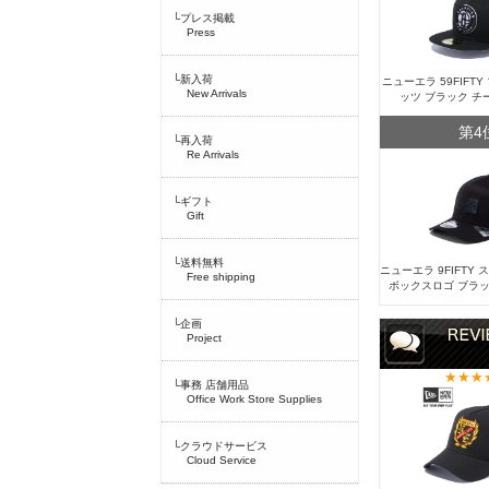
└プレス掲載
Press
└新入荷
ニューエラ 59FIFT
New Arrivals
ッツ ブラック チ
第4
└再入荷
Re Arrivals
└ギフト
Gift
└送料無料
ニューエラ 9FIFTY
Free shipping
ボックスロゴ ブラッ
└企画
Project
└事務 店舗用品
Office Work Store Supplies
└クラウドサービス
Cloud Service