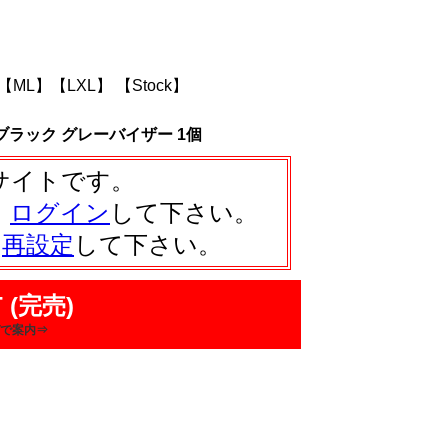
【ML】
【LXL】
【Stock】
 ブラック グレーバイザー 1個
サイトです。
、
ログイン
して下さい。
は
再設定
して下さい。
 (完売)
で案内⇒