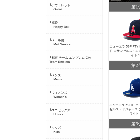
└アウトレット
第1
Outlet
└福袋
Happy Box
└メール便
Mail Service
ニューエラ 59FIFT
ド ロサンゼルス・エ
イト 
└都市 チーム エンブレム City
Team Emblem
第2
└メンズ
Men's
└ウィメンズ
Women's
ニューエラ 59FIFT
ゼルス・ドジャース 
└ユニセックス
ワイト 
Unisex
第3
└キッズ
Kids