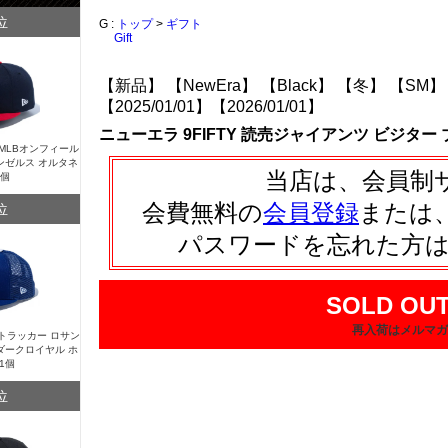
位
G :
トップ
>
ギフト
Gift
【新品】
【NewEra】
【Black】
【冬】
【SM】
【2025/01/01】
【2026/01/01】
ニューエラ 9FIFTY 読売ジャイアンツ ビジター
Y MLBオンフィール
ンゼルス オルタネ
当店は、会員制
1個
会費無料の
会員登録
または
位
パスワードを忘れた方
SOLD OUT
再入荷はメルマガ
Y トラッカー ロサン
ダークロイヤル ホ
1個
位