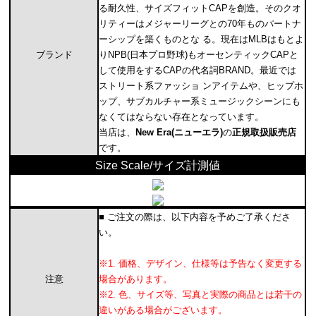
る耐久性、サイズフィットCAPを創造。そのクオ
リティーはメジャーリーグとの70年ものパートナ
ーシップを築くものとな る。現在はMLBはもとよ
ブランド
りNPB(日本プロ野球)もオーセンティックCAPと
して使用をするCAPの代名詞BRAND。最近では
ストリート系ファッショ ンアイテムや、ヒップホ
ップ、サブカルチャー系ミュージックシーンにも
なくてはならない存在となっています。
当店は、
New Era(ニューエラ)
の
正規取扱販売店
です。
Size Scale/サイズ計測値
■ ご注文の際は、以下内容を予めご了承くださ
い。
※1. 価格、デザイン、仕様等は予告なく変更する
注意
場合があります。
※2. 色、サイズ等、写真と実際の商品とは若干の
違いがある場合がございます。