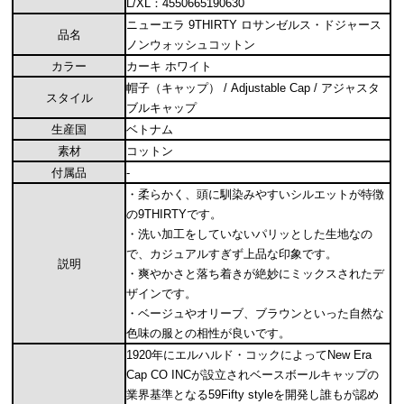
L/XL：4550665190630
ニューエラ 9THIRTY ロサンゼルス・ドジャース
品名
ノンウォッシュコットン
カラー
カーキ ホワイト
帽子（キャップ） / Adjustable Cap / アジャスタ
スタイル
ブルキャップ
生産国
ベトナム
素材
コットン
付属品
-
・柔らかく、頭に馴染みやすいシルエットが特徴
の9THIRTYです。
・洗い加工をしていないパリッとした生地なの
で、カジュアルすぎず上品な印象です。
説明
・爽やかさと落ち着きが絶妙にミックスされたデ
ザインです。
・ベージュやオリーブ、ブラウンといった自然な
色味の服との相性が良いです。
1920年にエルハルド・コックによってNew Era
Cap CO INCが設立されベースボールキャップの
業界基準となる59Fifty styleを開発し誰もが認め