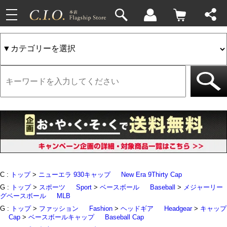
toggle
33件
4件
navigation
C :
トップ
>
ニューエラ 930キャップ
New Era 9Thirty Cap
G :
トップ
>
スポーツ
Sport
>
ベースボール
Baseball
>
メジャーリー
グベースボール
MLB
G :
トップ
>
ファッション
Fashion
>
ヘッドギア
Headgear
>
キャップ
Cap
>
ベースボールキャップ
Baseball Cap