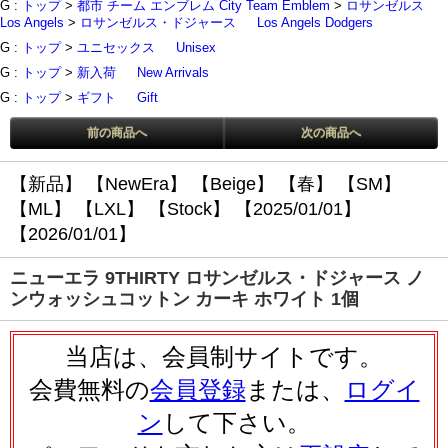
G :
トップ
>
都市 チーム エンブレム City Team Emblem
>
ロサンゼルス
Los Angels
>
ロサンゼルス・ドジャース
Los Angels Dodgers
G :
トップ
>
ユニセックス
Unisex
G :
トップ
>
新入荷
New Arrivals
G :
トップ
>
ギフト
Gift
前の商品へ
次の商品へ
【新品】
【NewEra】
【Beige】
【春】
【SM】
【ML】
【LXL】
【Stock】
【2025/01/01】
【2026/01/01】
ニューエラ 9THIRTY ロサンゼルス・ドジャース ノ
ンウォッシュコットン カーキ ホワイト 1個
当店は、会員制サイトです。
会費無料の
会員登録
または、
ログイ
ン
して下さい。